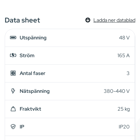
Data sheet
Ladda ner datablad
Utspänning
48 V
Ström
165 A
Antal faser
3
Nätspänning
380-440 V
Fraktvikt
25 kg
IP
IP20