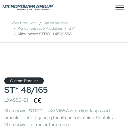
Lediga Tjänster
Våra Produkter
Batteriladdare
Kundanpassade Produkter
ST*
Micropower ST130 Li 48V/165A
Custom Product
ST* 48/165
LX4559-B1
Micropower ST100 Li 48V/165A är en kundanpassad
produkt – inte tillgänglig för allmän försäljning. Kontakta
Micropower för mer information.