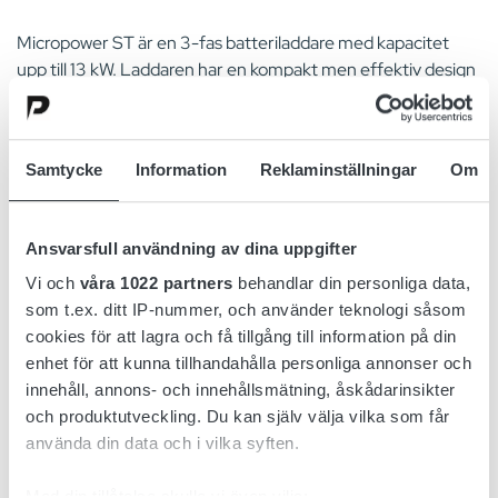
Micropower ST är en 3-fas batteriladdare med kapacitet
upp till 13 kW. Laddaren har en kompakt men effektiv design
och fungerar som en fristående enhet som kan
väggmonteras.
Samtycke
Information
Reklaminställningar
Om
Micropower ST har ett intuitivt, användarvänligt gränssnitt
designat med operatörer i åtanke. Den är lätt att känna igen
på avstånd, med en grafisk display och knappsats för att
Ansvarsfull användning av dina uppgifter
minimera risken för felanvändning.
Vi och
våra 1022 partners
behandlar din personliga data,
Laddaren är lätt och snabb att installera, med ett
som t.ex. ditt IP-nummer, och använder teknologi såsom
förmonterat väggfäste och ett nyckelhål ovanpå för enkel
cookies för att lagra och få tillgång till information på din
montering. Den monteras med en sladdlös skruvmejsel.
enhet för att kunna tillhandahålla personliga annonser och
Dessutom ingår kabelhållare för väggmontering, vilket
innehåll, annons- och innehållsmätning, åskådarinsikter
eliminerar behovet av ytterligare inköp eller
och produktutveckling. Du kan själv välja vilka som får
installationskostnader. Installationen minskar potentiella
använda din data och i vilka syften.
stilleståndstid och total kostnad.
Med din tillåtelse skulle vi även vilja: