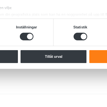
n vilja:
om din geografiska plats som kan ha en noggrannhet på upp till f
genom att aktivt skanna den för specifika kännetecken (fingeravt
rsonliga uppgifter behandlas och ställ in dina preferenser i
deta
Inställningar
Statistik
ke när som helst från cookie-förklaringen.
e för att anpassa innehållet och annonserna till användarna, tillh
vår trafik. Vi vidarebefordrar även sådana identifierare och anna
nnons- och analysföretag som vi samarbetar med. Dessa kan i sin
Tillåt urval
har tillhandahållit eller som de har samlat in när du har använt 