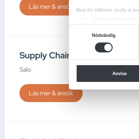
Läs mer & ansök
Med din tillåtelse skulle vi äve
Samla in information 
Identifiera din enhet 
Samtyckesval
Ta reda på mer om hur dina pe
Nödvändig
eller dra tillbaka ditt samtyc
Supply Chain Manager
Vi använder enhetsidentifierar
sociala medier och analysera 
Salo
till de sociala medier och a
Avvisa
med annan information som du 
Läs mer & ansök