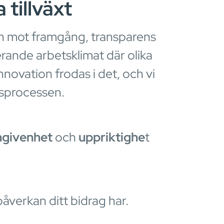
 tillväxt
en mot framgång, transparens
erande arbetsklimat där olika
nnovation frodas i det, och vi
ngsprocessen.
ngivenhet
och
uppriktighe
t
påverkan ditt bidrag har.