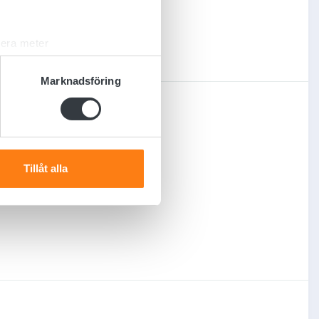
lera meter
ryck)
ljsektionen
. Du kan ändra
Marknadsföring
andahålla funktioner för
n information från din enhet
 tur kombinera informationen
Tillåt alla
deras tjänster.