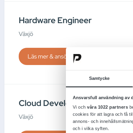
Hardware Engineer
Växjö
Läs mer & ansök
Samtycke
Ansvarsfull användning av d
Cloud Developer
Vi och
våra 1022 partners
be
cookies för att lagra och få t
Växjö
annons- och innehållsmätning
och i vilka syften.