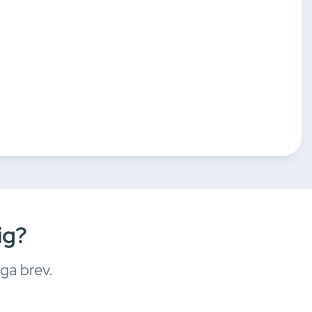
ig?
iga brev.