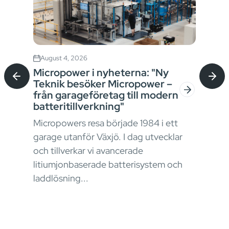
August 4, 2026
Jul
Micropower i nyheterna: "Ny
Sta
Teknik besöker Micropower –
bat
från garageföretag till modern
kon
batteritillverkning"
I ma
Micropowers resa började 1984 i ett
krav
garage utanför Växjö. I dag utvecklar
stru
okus
och tillverkar vi avancerade
ener
litiumjonbaserade batterisystem och
påve
laddlösning...