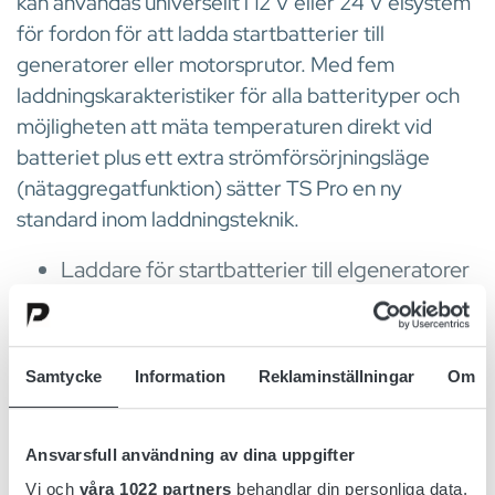
kan användas universellt i 12 V eller 24 V elsystem
för fordon för att ladda startbatterier till
generatorer eller motorsprutor. Med fem
laddningskarakteristiker för alla batterityper och
möjligheten att mäta temperaturen direkt vid
batteriet plus ett extra strömförsörjningsläge
(nätaggregatfunktion) sätter TS Pro en ny
standard inom laddningsteknik.
Laddare för startbatterier till elgeneratorer
och motorsprutor
Den första branschlösningen som uppfyller
den nya standarden DIN 14679:2024-02
Samtycke
Information
Reklaminställningar
Om
En enhet för alla batterityper
Strömförsörjningsläge
Ansvarsfull användning av dina uppgifter
Automatisk identifiering av inspänningen
Vi och
våra 1022 partners
behandlar din personliga data,