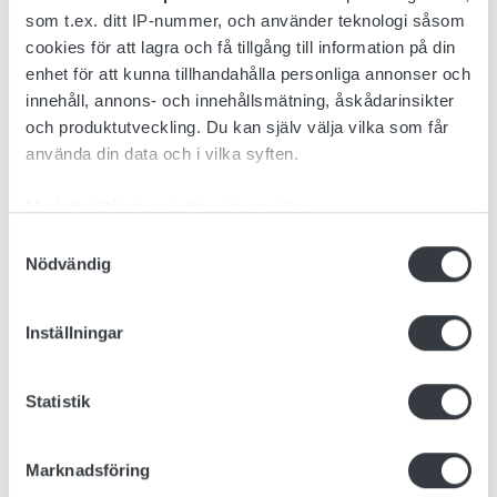
som t.ex. ditt IP-nummer, och använder teknologi såsom
Mer information
cookies för att lagra och få tillgång till information på din
enhet för att kunna tillhandahålla personliga annonser och
innehåll, annons- och innehållsmätning, åskådarinsikter
och produktutveckling. Du kan själv välja vilka som får
använda din data och i vilka syften.
Med din tillåtelse skulle vi även vilja:
Samla in information om din geografiska plats
Samtyckesval
RC
Nödvändig
som kan ha en noggrannhet på upp till flera meter
RC-serien – Redo för nästa
Identifiera din enhet genom att aktivt skanna den
för specifika kännetecken (fingeravtryck)
generation av fordonsladdning
Inställningar
Ta reda på mer om hur dina personliga uppgifter
RC-serien kombinerar maximal effektivitet med
behandlas och ställ in dina preferenser i
detaljsektionen
.
Statistik
Du kan ändra eller dra tillbaka ditt samtycke när som
intelligent batteriladdningsteknik. Med FireCAN-
helst från cookie-förklaringen.
kommunikation, hög skyddsklass och
verkningsgrader på upp till 96 % säkerställs en
Marknadsföring
Vi använder enhetsidentifierare för att anpassa innehållet