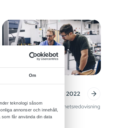
Om
April 18, 2023
Hållbarhetsredovisning 2022
änder teknologi såsom
Micropower Groups hållbarhetsredovisning
rsonliga annonser och innehåll,
för 2022 är nu tillgänglig.
a som får använda din data