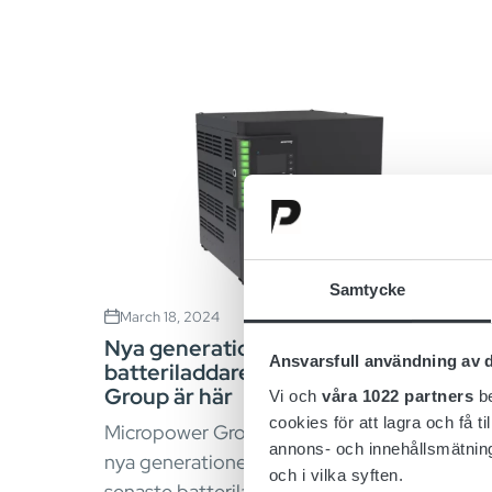
Samtycke
March 18, 2024
Nya generationen av
Ansvarsfull användning av d
batteriladdare från Micropower
Group är här
Vi och
våra 1022 partners
be
cookies för att lagra och få t
Micropower Group presenterar stolt den
annons- och innehållsmätning
nya generationen batteriladdare. De
och i vilka syften.
senaste batteriladdarna är äntligen här och