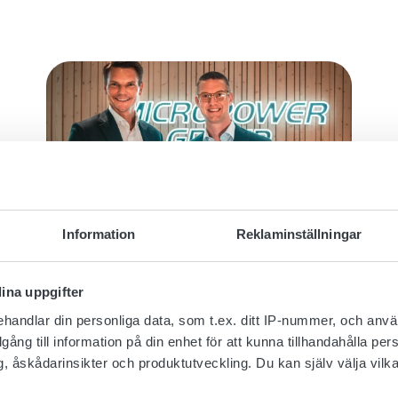
Information
Reklaminställningar
May 31, 2023
MICROPOWER GROUP INGÅR
ina uppgifter
PARTNERSKAP MED POLARIS
OCH FORTSÄTTER ARBETET
handlar din personliga data, som t.ex. ditt IP-nummer, och anv
MED ATT ACCELERERA EN
illgång till information på din enhet för att kunna tillhandahålla pe
HÅLLBAR OMSTÄLLNING AV
, åskådarinsikter och produktutveckling. Du kan själv välja vilk
INDUSTRIN GENOM