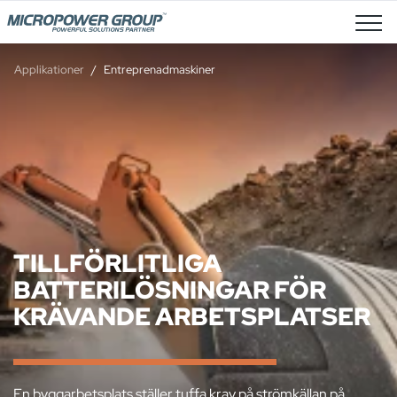
Lediga Tjänster
Applikationer
Entreprenadmaskiner
TILLFÖRLITLIGA
BATTERILÖSNINGAR FÖR
KRÄVANDE ARBETSPLATSER
En byggarbetsplats ställer tuffa krav på strömkällan på