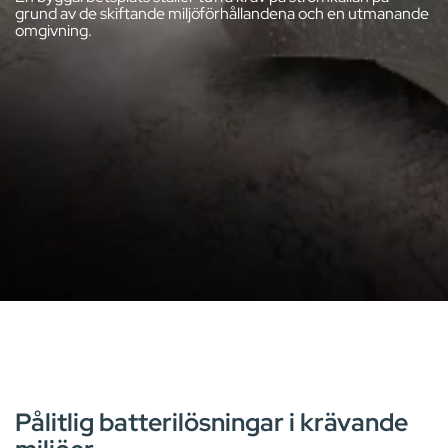
grund av de skiftande miljöförhållandena och en utmanande
omgivning.
KOMPLETTA SYSTEM
Pålitlig batterilösningar i krävande