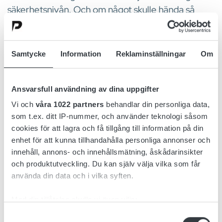
säkerhetsnivån. Och om något skulle hända så
finns det alltid ytterligare en säkerhetsnivå.
Utvecklat, testat och transport testat enligt
Samtycke
Information
Reklaminställningar
Om
internationella direktiv
Säkerhetsfunktioner på alla nivåer
Ansvarsfull användning av dina uppgifter
Vi och
våra 1022 partners
behandlar din personliga data,
Läs mer om Litiumteknik
som t.ex. ditt IP-nummer, och använder teknologi såsom
cookies för att lagra och få tillgång till information på din
enhet för att kunna tillhandahålla personliga annonser och
innehåll, annons- och innehållsmätning, åskådarinsikter
och produktutveckling. Du kan själv välja vilka som får
använda din data och i vilka syften.
Med din tillåtelse skulle vi även vilja:
Samla in information om din geografiska plats
Samtyckesval