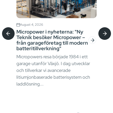
August 4, 2026
Jul
Micropower i nyheterna: "Ny
Sta
Teknik besöker Micropower –
bat
från garageföretag till modern
kon
batteritillverkning"
I ma
Micropowers resa började 1984 i ett
krav
garage utanför Växjö. I dag utvecklar
stru
okus
och tillverkar vi avancerade
ener
litiumjonbaserade batterisystem och
påve
laddlösning...