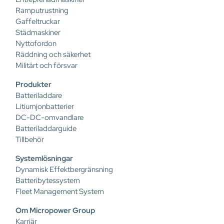
Ramputrustning
Gaffeltruckar
Städmaskiner
Nyttofordon
Räddning och säkerhet
Militärt och försvar
Produkter
Batteriladdare
Litiumjonbatterier
DC-DC-omvandlare
Batteriladdarguide
Tillbehör
Systemlösningar
Dynamisk Effektbergränsning
Batteribytessystem
Fleet Management System
Om Micropower Group
Karriär