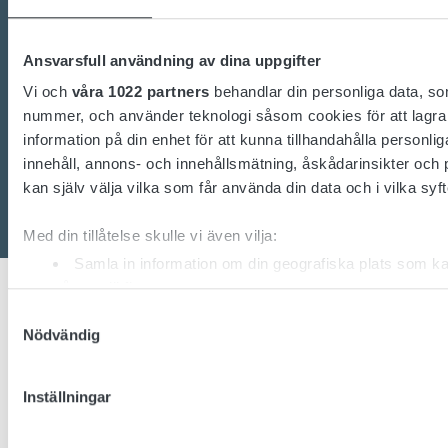
Vårt engagerade team av experter är redo att
hjälpa dig.
Ansvarsfull användning av dina uppgifter
Vi och
våra 1022 partners
behandlar din personliga data, som
nummer, och använder teknologi såsom cookies för att lagra oc
Kontakta oss
information på din enhet för att kunna tillhandahålla personl
innehåll, annons- och innehållsmätning, åskådarinsikter och 
kan själv välja vilka som får använda din data och i vilka syft
Med din tillåtelse skulle vi även vilja:
Samla in information om din geografiska plats som k
på upp till flera meter
Identifiera din enhet genom att aktivt skanna den för
Samtyckesval
Nödvändig
(fingeravtryck)
Ta reda på mer om hur dina personliga uppgifter behandlas och
Micropower är en av världens ledande tillverkare av
preferenser i
detaljsektionen
. Du kan ändra eller dra tillbak
Inställningar
industriella litiumjonbatterier, batteriladdare, DC/DC-
som helst från cookie-förklaringen.
omvandlare och intelligenta mjukvarulösningar. Med egen
forskning, utveckling och produktion tar vi innovation hela