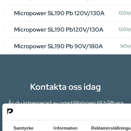
Micropower SL190 Pb 120V/130A
120V
Micropower SL190 Pb120V/130A
120V
Micropower SL190 Pb 90V/180A
90V
Kontakta oss idag
Är du intresserad av omställningen till hållbara
energilösningar?
Vill du veta mer om batterier, laddning eller
Samtycke
Information
Reklaminställninga
kraftomvandlare?