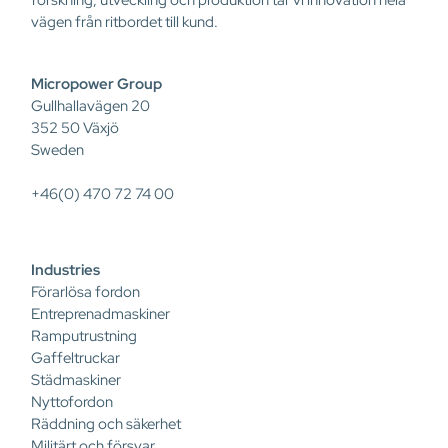
forskning, utveckling och produktion tar vi innovation hela
vägen från ritbordet till kund.
Micropower Group
Gullhallavägen 20
352 50 Växjö
Sweden
+46(0) 470 72 74 00
Industries
Förarlösa fordon
Entreprenadmaskiner
Ramputrustning
Gaffeltruckar
Städmaskiner
Nyttofordon
Räddning och säkerhet
Militärt och försvar