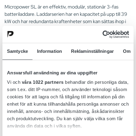
Micropower SL är en effektiv, modulär, stationär 3-fas
batteriladdare. Laddarserien har en kapacitet på upp till 39
kW och har redundanta kraftenheter som kan sättas ihop i
grupper om upp till 4.
Micropower SL har ett intuitivt, användarvänligt gränssnitt
designat med operatörer i åtanke. Den är lätt att känna igen
Samtycke
Information
Reklaminställningar
Om
på avstånd och har en färgdisplay och knappsats för att
minska risken för felanvändning.
Ansvarsfull användning av dina uppgifter
Laddarserien är designad för enkel och snabb installation
Vi och
våra 1022 partners
behandlar din personliga data,
och lämpar sig för hyllmontering. Kraftenheterna inkluderar
som t.ex. ditt IP-nummer, och använder teknologi såsom
fötter för att jämna ut ojämna golv och är staplingsbara med
cookies för att lagra och få tillgång till information på din
ett universalfäste för att optimera utrymmet. AC- och DC-
enhet för att kunna tillhandahålla personliga annonser och
kabeluttag är placerade på höger sida av laddaren, vilket
innehåll, annons- och innehållsmätning, åskådarinsikter
säkerställer enkel åtkomst under installationen. Enkel
och produktutveckling. Du kan själv välja vilka som får
installation med Micropower SL, minskar både
använda din data och i vilka syften.
installationsstopp och totalkostnad.