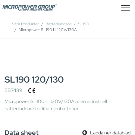
Lediga Tjänster
Våra Produkter
Batteriladdare
SL190
Micropower SL190 Li 120V/130A
SL190 120/130
EB7489
Micropower SL100 Li 120V/130A är en industriell
batteriladdare för litiumjonbatterier.
Data sheet
Ladda ner datablad