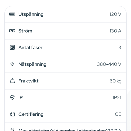
Utspänning
120 V
Ström
130 A
Antal faser
3
Nätspänning
380-440 V
Fraktvikt
60 kg
IP
IP21
Certifiering
CE
Max nätström (vid nominell nätspänning)
29,7 A