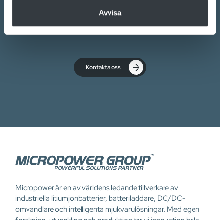
samlat in när du har använt deras tjänster.
Vårt engagerade team av experter är redo att
Avvisa
hjälpa dig.
Kontakta oss
Micropower är en av världens ledande tillverkare av
industriella litiumjonbatterier, batteriladdare, DC/DC-
omvandlare och intelligenta mjukvarulösningar. Med egen