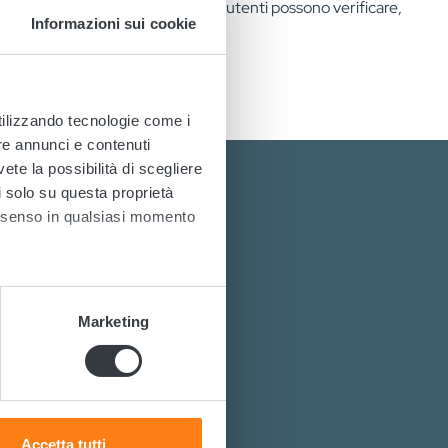
ga tramite NFC. Tramite l’app, gli utenti possono verificare,
Informazioni sui cookie
o semplice e immediato.
utilizzando tecnologie come i
re annunci e contenuti
vete la possibilità di scegliere
li solo su questa proprietà
consenso in qualsiasi momento
 sostenibili?
alche metro,
Marketing
e specifiche (impronte
ri di potenza?
isterti.
ezione dettagli
. Puoi
Accetta tutti