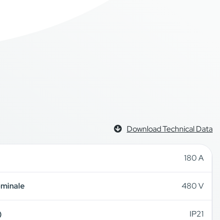
Download Technical Data
180 A
ominale
480 V
)
IP21