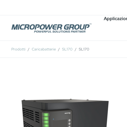
Carriera
Posti Vacanti
Applicazio
Prodotti
Caricabatterie
SL170
SL170