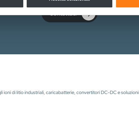
nalizzare contenuti ed annunci, per fornire funzionalità dei socia
inoltre informazioni sul modo in cui utilizza il nostro sito con i 
Contattaci
icità e social media, i quali potrebbero combinarle con altre inform
lizzo dei loro servizi.
 ioni di litio industriali, caricabatterie, convertitori DC-DC e soluzion