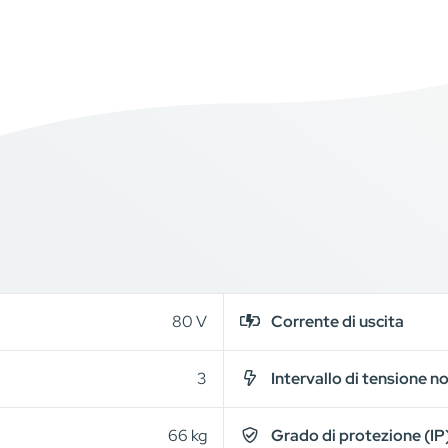
80 V
Corrente di uscita
3
Intervallo di tensione n
66 kg
Grado di protezione (IP