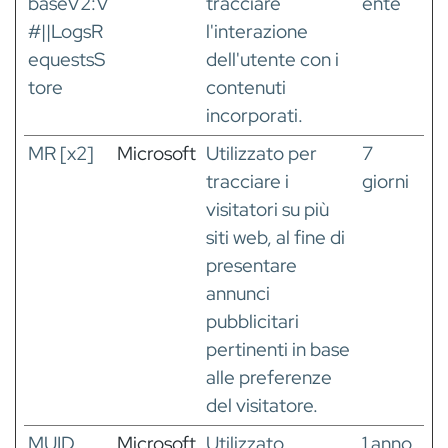
baseV2:V
tracciare
ente
#||LogsR
l'interazione
equestsS
dell'utente con i
tore
contenuti
incorporati.
MR [x2]
Microsoft
Utilizzato per
7
tracciare i
giorni
visitatori su più
siti web, al fine di
presentare
annunci
pubblicitari
pertinenti in base
alle preferenze
del visitatore.
MUID
Microsoft
Utilizzato
1 anno