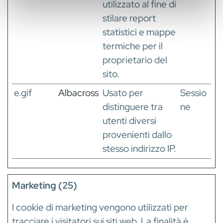
informazioni sul modo in cui utilizza il nostro sito con i
utilizzato al fine di
nostri partner che si occupano di analisi dei dati web,
stilare report
pubblicità e social media, i quali potrebbero combinarle
statistici e mappe
con altre informazioni che ha fornito loro o che hanno
termiche per il
raccolto dal suo utilizzo dei loro servizi.
proprietario del
sito.
e.gif
Albacross
Usato per
Sessio
distinguere tra
ne
utenti diversi
provenienti dallo
stesso indirizzo IP.
Marketing (25)
I cookie di marketing vengono utilizzati per
tracciare i visitatori sui siti web. La finalità è