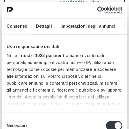
dei utenti sul sito
web. Questi
vengono utilizzati
per l'analisi
Consenso
Dettagli
Impostazioni degli annunci
In
interna
dall'operatore del
Uso responsabile dei dati
sito.
Noi e
i nostri 1022 partner
trattiamo i vostri dati
_ga
Google
Registra un ID
2 anni
personali, ad esempio il vostro numero IP, utilizzando
univoco utilizzato
tecnologie come i cookie per memorizzare e accedere
per generare dati
alle informazioni sul vostro dispositivo al fine di
pubblicare annunci e contenuti personalizzati, misurare
statistici su come
gli annunci e i contenuti, ricercare il pubblico e sviluppare
il visitatore
i servizi. Avete la possibilità di scegliere chi utilizza i
utilizza il sito
vostri dati e per quali scopi. Le vostre scelte in materia di
internet.
privacy sono applicabili solo su questa proprietà digitale
in cui avete effettuato le vostre scelte. È possibile
_ga_#
Google
Utilizzato da
2 anni
Selezione
modificare o revocare il proprio consenso in qualsiasi
Necessari
del
Google Analytics