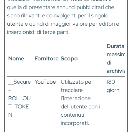
quella di presentare annunci pubblicitari che
siano rilevanti e coinvolgenti per il singolo
utente e quindi di maggior valore per editori e
inserzionisti di terze parti.
Durata
massima
Nome
Fornitore
Scopo
di
archiviaz
__Secure
YouTube
Utilizzato per
180
-
tracciare
giorni
ROLLOU
l'interazione
T_TOKE
dell'utente con i
N
contenuti
incorporati.