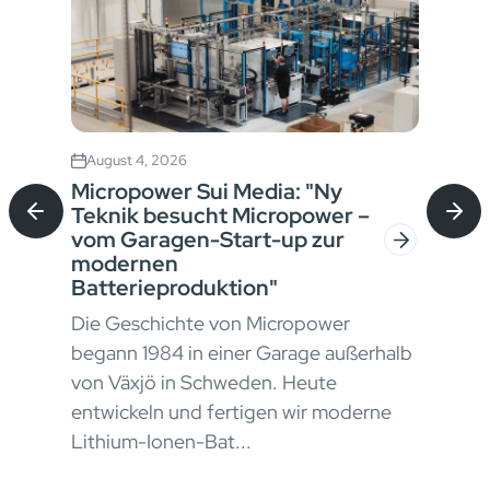
August 4, 2026
Jul
Micropower Sui Media: "Ny
Ric
Teknik besucht Micropower –
di 
vom Garagen-Start-up zur
mas
modernen
Nell
Batterieproduktion"
ore
mate
Die Geschichte von Micropower
cont
begann 1984 in einer Garage außerhalb
stru
von Växjö in Schweden. Heute
Con 
entwickeln und fertigen wir moderne
Lithium-Ionen-Bat...