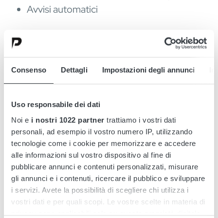
Avvisi automatici
Vedi tutte le soluzioni di sistema
Consenso
Dettagli
Impostazioni degli annunci
In
Uso responsabile dei dati
Noi e
i nostri 1022 partner
trattiamo i vostri dati
personali, ad esempio il vostro numero IP, utilizzando
tecnologie come i cookie per memorizzare e accedere
alle informazioni sul vostro dispositivo al fine di
pubblicare annunci e contenuti personalizzati, misurare
gli annunci e i contenuti, ricercare il pubblico e sviluppare
i servizi. Avete la possibilità di scegliere chi utilizza i
vostri dati e per quali scopi. Le vostre scelte in materia di
privacy sono applicabili solo su questa proprietà digitale