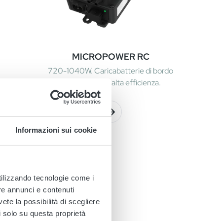
MICROPOWER RC
720-1040W. Caricabatterie di bordo
compatto e ad alta efficienza.
Informazioni sui cookie
utilizzando tecnologie come i
re annunci e contenuti
triali rinomate e
vete la possibilità di scegliere
li solo su questa proprietà