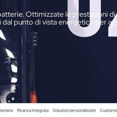
tterie. Ottimizzate le prestazioni di 
ti dal punto di vista energetico per ap
zionaria
Ricarica integrata
Soluzioni personalizzate
Custome