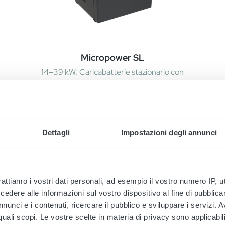
Micropower SL
14–39 kW: Caricabatterie stazionario con
moduli di alimentazione ridondanti.
Dettagli
Impostazioni degli annunci
rattiamo i vostri dati personali, ad esempio il vostro numero IP, 
dere alle informazioni sul vostro dispositivo al fine di pubblica
re altre serie di caricabatterie indus
nunci e i contenuti, ricercare il pubblico e sviluppare i servizi. A
r quali scopi. Le vostre scelte in materia di privacy sono applicabi
ampiamente utilizzate: