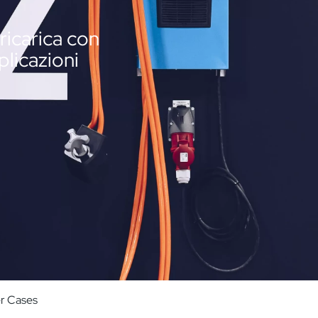
ricarica con
plicazioni
r Cases