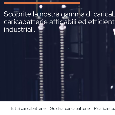
Scoprite la nostra gamma di caricaba
caricabatterie affidabili ed efficien
industriali.
Tutti i caricabatterie
Guida ai caricabatterie
Ricarica sta