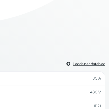
Ladda ner datablad
180 A
480 V
IP21