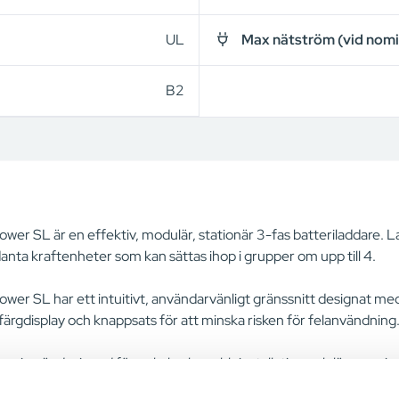
UL
Max nätström (vid nomi
B2
wer SL är en effektiv, modulär, stationär 3-fas batteriladdare. L
nta kraftenheter som kan sättas ihop i grupper om upp till 4.
wer SL har ett intuitivt, användarvänligt gränssnitt designat med
färgdisplay och knappsats för att minska risken för felanvändning
erien är designad för enkel och snabb installation och lämpar sig 
ut ojämna golv och är staplingsbara med ett universalfäste för 