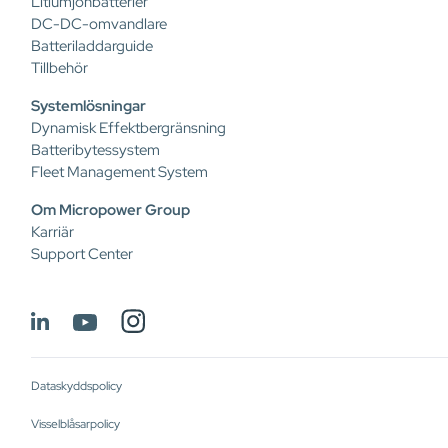
Litiumjonbatterier
DC-DC-omvandlare
Batteriladdarguide
Tillbehör
Systemlösningar
Dynamisk Effektbergränsning
Batteribytessystem
Fleet Management System
Om Micropower Group
Karriär
Support Center
Dataskyddspolicy
Visselblåsarpolicy