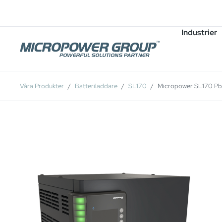
Karriär
Lediga Tjänster
Industrier
Våra Produkter
Batteriladdare
SL170
Micropower SL170 Pb