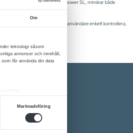
ionen. Enkel installation med Micropower SL, minskar både
Om
uter via NFC. Genom appen kan användare enkelt kontrollera,
änder teknologi såsom
rsonliga annonser och innehåll,
a som får använda din data
lera meter
ryck)
ljsektionen
. Du kan ändra
Marknadsföring
gilösningar?
omvandlare?
andahålla funktioner för