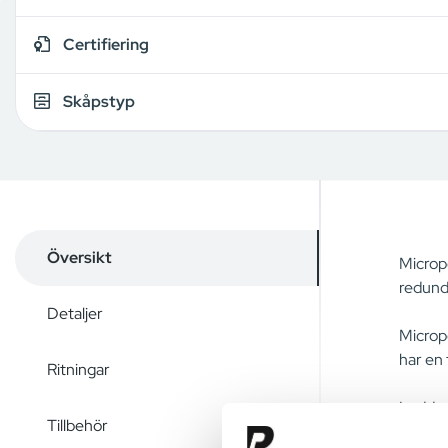
Certifiering
Skåpstyp
Översikt
Micropo
redunda
Detaljer
Micropo
har en 
Ritningar
Laddars
Tillbehör
jämna 