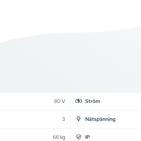
80 V
Ström
3
Nätspänning
66 kg
IP