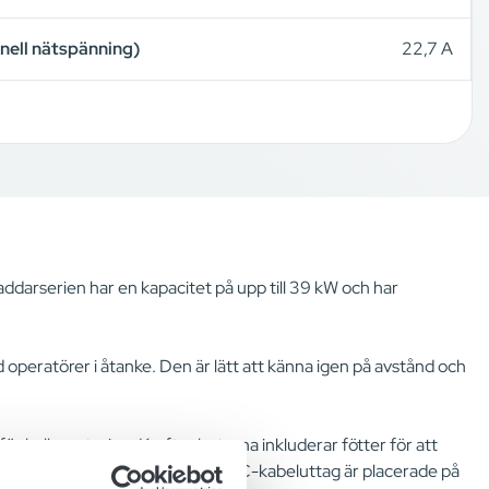
nell nätspänning)
22,7 A
addarserien har en kapacitet på upp till 39 kW och har
 operatörer i åtanke. Den är lätt att känna igen på avstånd och
.
för hyllmontering. Kraftenheterna inkluderar fötter för att
att optimera utrymmet. AC- och DC-kabeluttag är placerade på