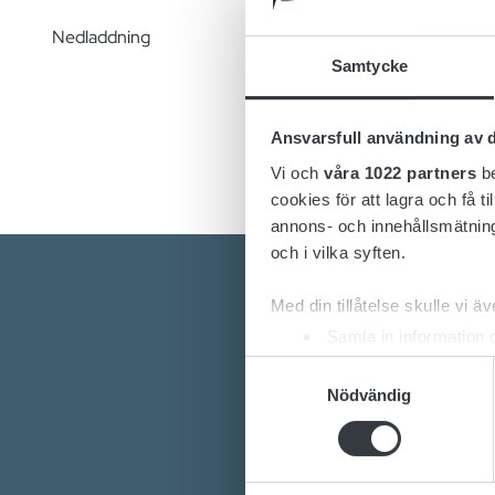
höger s
install
Nedladdning
Samtycke
Konfig
ändra, 
Ansvarsfull användning av d
Vi och
våra 1022 partners
be
cookies för att lagra och få t
annons- och innehållsmätning
och i vilka syften.
Med din tillåtelse skulle vi äve
Samla in information 
Identifiera din enhet 
Samtyckesval
Ta reda på mer om hur dina pe
Nödvändig
eller dra tillbaka ditt samtyc
Är du intre
Vill du ve
Vi använder enhetsidentifierar