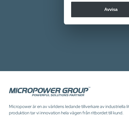
sociala medier och analysera 
Vårt en
till de sociala medier och a
Avvisa
med annan information som du 
Micropower är en av världens ledande tillverkare av industriella
produktion tar vi innovation hela vägen från ritbordet till kund.