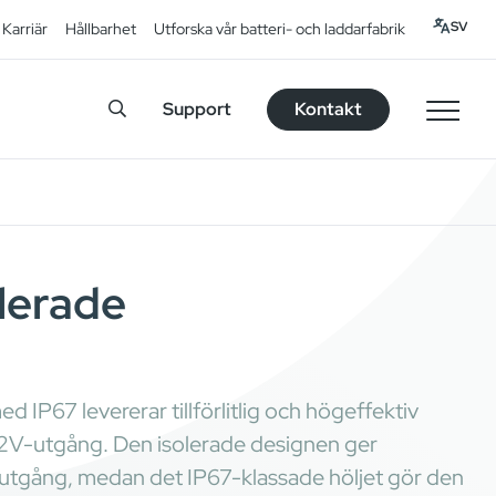
SV
Karriär
Hållbarhet
Utforska vår batteri- och laddarfabrik
Support
Kontakt
lerade
P67 levererar tillförlitlig och högeffektiv
 12V-utgång. Den isolerade designen ger
h utgång, medan det IP67-klassade höljet gör den