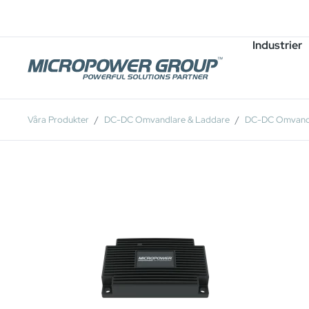
Karriär
Lediga Tjänster
Industrier
Våra Produkter
DC-DC Omvandlare & Laddare
DC-DC Omvandl