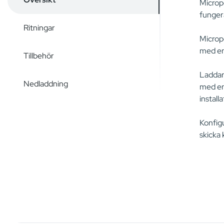
Microp
funger
Ritningar
Micropo
med en 
Tillbehör
Laddar
Nedladdning
med en 
install
Konfig
skicka 