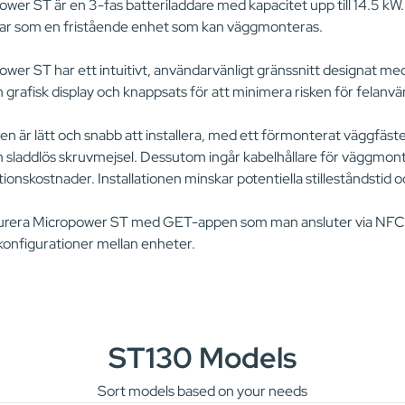
ower ST är en 3-fas batteriladdare med kapacitet upp till 14.5 k
ar som en fristående enhet som kan väggmonteras.
wer ST har ett intuitivt, användarvänligt gränssnitt designat med
grafisk display och knappsats för att minimera risken för felanv
en är lätt och snabb att installera, med ett förmonterat väggfäs
sladdlös skruvmejsel. Dessutom ingår kabelhållare för väggmonteri
ationskostnader. Installationen minskar potentiella stilleståndstid o
urera Micropower ST med GET-appen som man ansluter via NFC. 
konfigurationer mellan enheter.
ST130 Models
Sort models based on your needs