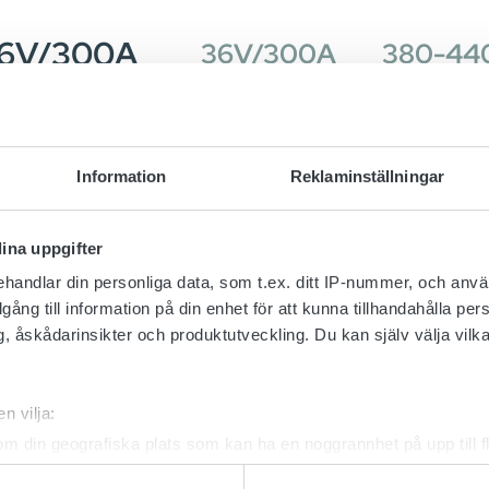
36V/300A
36V/300A
380-44
48V/220A
48V/220A
380-44
Information
Reklaminställningar
ina uppgifter
36V/300A
36V/300A
380-44
handlar din personliga data, som t.ex. ditt IP-nummer, och anv
illgång till information på din enhet för att kunna tillhandahålla pe
, åskådarinsikter och produktutveckling. Du kan själv välja vilk
48V/220A
48V/220A
380-44
n vilja:
om din geografiska plats som kan ha en noggrannhet på upp till f
genom att aktivt skanna den för specifika kännetecken (fingeravt