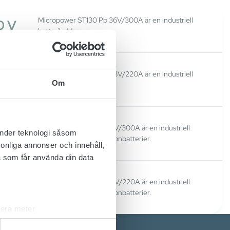
Micropower ST130 Pb 36V/300A är en industriell
0 V
batteriladdare.
Micropower ST130 Pb 48V/220A är en industriell
0 V
Om
batteriladdare.
Micropower ST130 Li 36V/300A är en industriell
0 V
änder teknologi såsom
batteriladdare för litiumjonbatterier.
rsonliga annonser och innehåll,
a som får använda din data
Micropower ST130 Li 48V/220A är en industriell
0 V
batteriladdare för litiumjonbatterier.
lera meter
ryck)