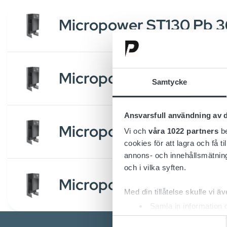
Micropower ST130 Pb 
Micropower ST130 Pb 
Samtycke
Ansvarsfull användning av d
Micropower ST130 Li 
Vi och
våra 1022 partners
be
cookies för att lagra och få t
annons- och innehållsmätning
och i vilka syften.
Micropower ST130 Li 
Med din tillåtelse skulle vi äve
Samla in information 
Identifiera din enhet 
Samtyckesval