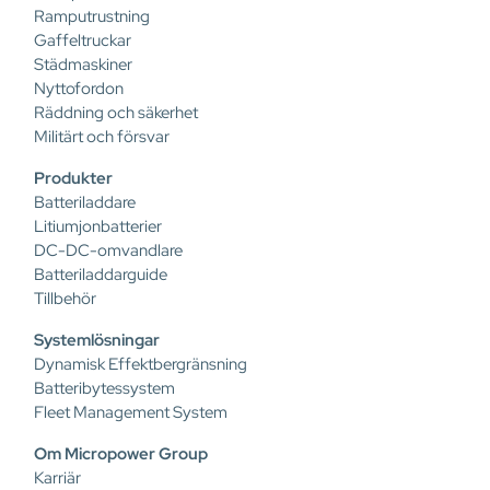
Ramputrustning
Gaffeltruckar
Städmaskiner
Nyttofordon
Räddning och säkerhet
Militärt och försvar
Produkter
Batteriladdare
Litiumjonbatterier
DC-DC-omvandlare
Batteriladdarguide
Tillbehör
Systemlösningar
Dynamisk Effektbergränsning
Batteribytessystem
Fleet Management System
Om Micropower Group
Karriär