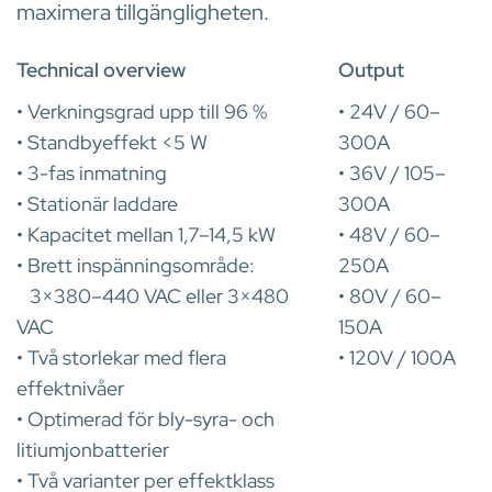
maximera tillgängligheten.
Technical overview
Output
• Verkningsgrad upp till 96 %
• 24V / 60–
• Standbyeffekt <5 W
300A
• 3-fas inmatning
• 36V / 105–
• Stationär laddare
300A
• Kapacitet mellan 1,7–14,5 kW
• 48V / 60–
• Brett inspänningsområde:
250A
3×380–440 VAC eller 3×480
• 80V / 60–
VAC
150A
• Två storlekar med flera
• 120V / 100A
effektnivåer
• Optimerad för bly-syra- och
litiumjonbatterier
• Två varianter per effektklass