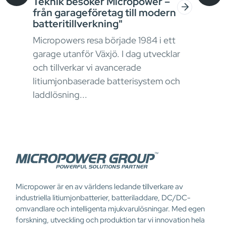
Teknik besöker Micropower –
bat
från garageföretag till modern
kon
batteritillverkning"
I ma
Micropowers resa började 1984 i ett
krav
garage utanför Växjö. I dag utvecklar
stru
okus
och tillverkar vi avancerade
ener
litiumjonbaserade batterisystem och
påve
laddlösning...
Micropower är en av världens ledande tillverkare av
industriella litiumjonbatterier, batteriladdare, DC/DC-
omvandlare och intelligenta mjukvarulösningar. Med egen
forskning, utveckling och produktion tar vi innovation hela