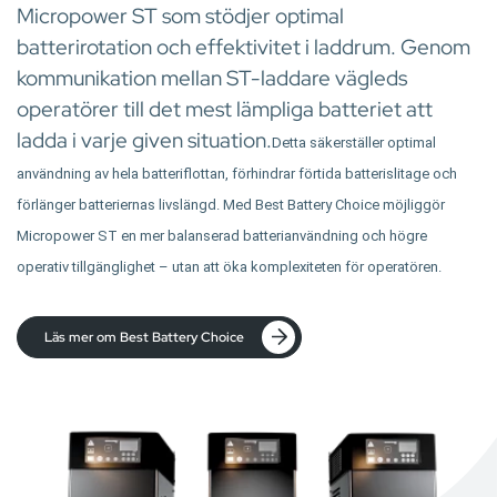
Micropower ST som stödjer optimal
batterirotation och effektivitet i laddrum. Genom
kommunikation mellan ST-laddare vägleds
operatörer till det mest lämpliga batteriet att
ladda i varje given situation.
Detta säkerställer optimal
användning av hela batteriflottan, förhindrar förtida batterislitage och
förlänger batteriernas livslängd. Med Best Battery Choice möjliggör
Micropower ST en mer balanserad batterianvändning och högre
operativ tillgänglighet – utan att öka komplexiteten för operatören.
Läs mer om Best Battery Choice