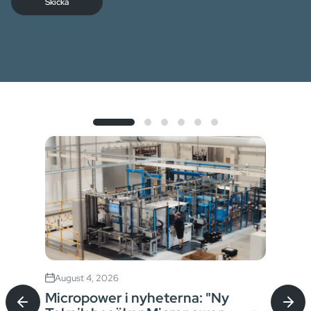
Skicka
August 4, 2026
Jul
Micropower i nyheterna: "Ny
Sta