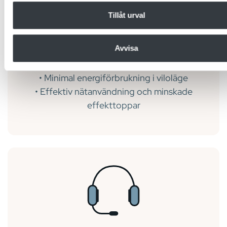
LÄGRE
när du har använt deras tjänster.
Tillåt urval
ENERGIKOSTNADER
Avvisa
• Lägre energiförluster och minskade
driftkostnader
• Minimal energiförbrukning i viloläge
• Effektiv nätanvändning och minskade
effekttoppar