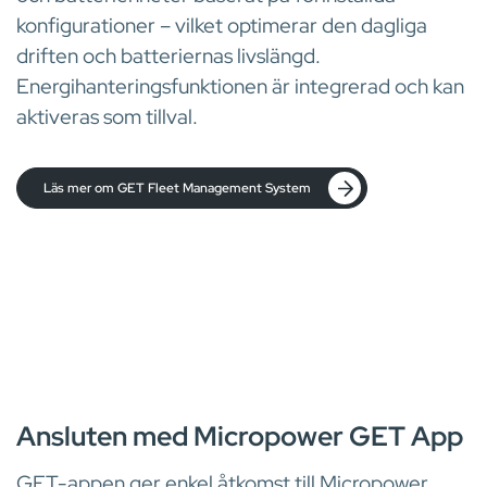
konfigurationer – vilket optimerar den dagliga
driften och batteriernas livslängd.
Energihanteringsfunktionen är integrerad och kan
aktiveras som tillval.
Läs mer om GET Fleet Management System
ENKEL ÅTKOMST TILL LADDAR- OCH FLOTTDATA
Ansluten med Micropower GET App
GET-appen ger enkel åtkomst till Micropower