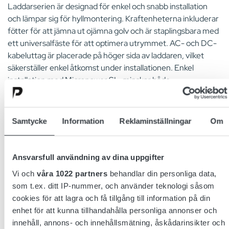
Laddarserien är designad för enkel och snabb installation
och lämpar sig för hyllmontering. Kraftenheterna inkluderar
fötter för att jämna ut ojämna golv och är staplingsbara med
ett universalfäste för att optimera utrymmet. AC- och DC-
kabeluttag är placerade på höger sida av laddaren, vilket
säkerställer enkel åtkomst under installationen. Enkel
installation med Micropower SL, minskar både
installationsstopp och totalkostnad.
Konfigurationen av Micropower SL underlättas av GET-
Samtycke
Information
Reklaminställningar
Om
appen, som ansluter via Bluetooth. Genom appen kan
användare enkelt kontrollera, ändra, kopiera och skicka
konfigurationer mellan enheter.
Ansvarsfull användning av dina uppgifter
Vi och
våra 1022 partners
behandlar din personliga data,
som t.ex. ditt IP-nummer, och använder teknologi såsom
cookies för att lagra och få tillgång till information på din
SL130 Models
enhet för att kunna tillhandahålla personliga annonser och
Sort models based on your needs
innehåll, annons- och innehållsmätning, åskådarinsikter och