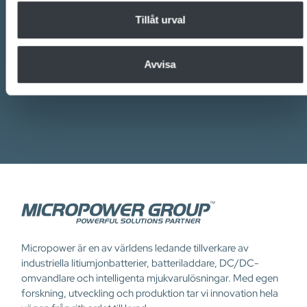
Vårt engagerade team av experter är redo att
som vi samarbetar med. Dessa kan i sin tur kombinera
informationen med annan information som du har
Tillåt urval
hjälpa dig.
tillhandahållit eller som de har samlat in när du har använt
deras tjänster.
Avvisa
Kontakta oss
Micropower är en av världens ledande tillverkare av
industriella litiumjonbatterier, batteriladdare, DC/DC-
omvandlare och intelligenta mjukvarulösningar. Med egen
forskning, utveckling och produktion tar vi innovation hela