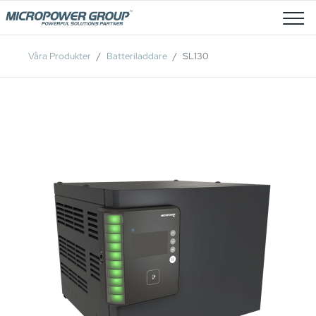
Lediga Tjänster
Våra Produkter
Batteriladdare
SL130