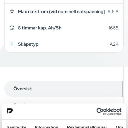
Max nätström (vid nominell nätspänning)
9,6 A
8 timmar kap. Ah/5h
1665
Skåpstyp
A24
Översikt
Detaljer
Ritningar
Samtycke
Information
Reklaminställningar
Om