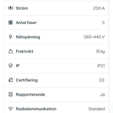
Ström
200 A
Antal faser
3
Nätspänning
380-440 V
Fraktvikt
16 kg
IP
IP21
Certifiering
CE
Rapporterande
Ja
Radiokommunikation
Standard