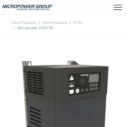
Lediga Tjänster
Våra Produkter
Batteriladdare
ST60
Micropower ST60 Pb