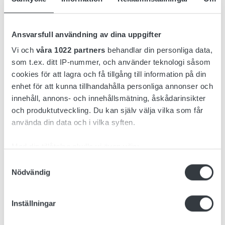
Tillbehör
Ansvarsfull användning av dina uppgifter
Nedladdning
Vi och
våra 1022 partners
behandlar din personliga data,
som t.ex. ditt IP-nummer, och använder teknologi såsom
cookies för att lagra och få tillgång till information på din
enhet för att kunna tillhandahålla personliga annonser och
Micropower ST är en 3-fas batteriladdare med kapacitet
innehåll, annons- och innehållsmätning, åskådarinsikter
upp till 9 kW. Laddaren har en kompakt men effektiv design
och produktutveckling. Du kan själv välja vilka som får
och fungerar som en fristående enhet som kan
använda din data och i vilka syften.
väggmonteras.
Med din tillåtelse skulle vi även vilja:
Micropower ST har ett intuitivt, användarvänligt gränssnitt
designat med operatörer i åtanke. Den är lätt att känna igen
Samla in information om din geografiska plats
Samtyckesval
Nödvändig
på avstånd, med en grafisk display och knappsats för att
som kan ha en noggrannhet på upp till flera meter
minimera risken för felanvändning.
Identifiera din enhet genom att aktivt skanna den
för specifika kännetecken (fingeravtryck)
Inställningar
Laddaren är lätt och snabb att installera, med ett
Ta reda på mer om hur dina personliga uppgifter
förmonterat väggfäste och ett nyckelhål ovanpå för enkel
behandlas och ställ in dina preferenser i
detaljsektionen
.