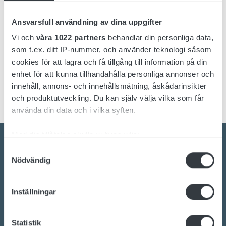
Lion 11 Models
Sort models based on your needs
Ansvarsfull användning av dina uppgifter
Vi och
våra 1022 partners
behandlar din personliga data,
Lion 11
24V/40A
220-240 V
som t.ex. ditt IP-nummer, och använder teknologi såsom
cookies för att lagra och få tillgång till information på din
enhet för att kunna tillhandahålla personliga annonser och
innehåll, annons- och innehållsmätning, åskådarinsikter
Lion 11
24V/35A
100-240 V
och produktutveckling. Du kan själv välja vilka som får
använda din data och i vilka syften.
Med din tillåtelse skulle vi även vilja:
Samla in information om din geografiska plats
Samtyckesval
Nödvändig
som kan ha en noggrannhet på upp till flera meter
Identifiera din enhet genom att aktivt skanna den
Kontakta oss idag
för specifika kännetecken (fingeravtryck)
Inställningar
Ta reda på mer om hur dina personliga uppgifter
Är du intresserad av omställningen till hållbara
behandlas och ställ in dina preferenser i
detaljsektionen
.
energilösningar?
Statistik
Du kan ändra eller dra tillbaka ditt samtycke när som