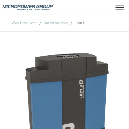
Lediga Tjänster
Våra Produkter
Batteriladdare
Lion 11