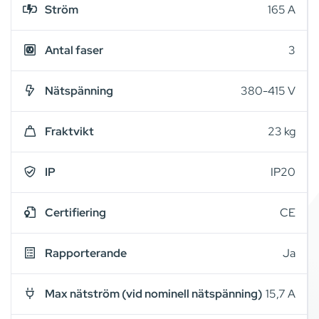
Ström
165 A
Antal faser
3
Nätspänning
380-415 V
Fraktvikt
23 kg
IP
IP20
Certifiering
CE
Rapporterande
Ja
Max nätström (vid nominell nätspänning)
15,7 A