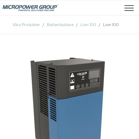
Lediga Tjänster
Våra Produkter
Batteriladdare
Lion 100
Lion 100