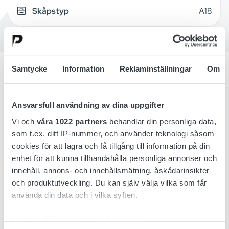
Skåpstyp
A18
Samtycke
Information
Reklaminställningar
Om
Översikt
Ansvarsfull användning av dina uppgifter
Detaljer
Vi och
våra 1022 partners
behandlar din personliga data,
som t.ex. ditt IP-nummer, och använder teknologi såsom
cookies för att lagra och få tillgång till information på din
Tillbehör
enhet för att kunna tillhandahålla personliga annonser och
innehåll, annons- och innehållsmätning, åskådarinsikter
Nedladdning
och produktutveckling. Du kan själv välja vilka som får
använda din data och i vilka syften.
Med din tillåtelse skulle vi även vilja:
Lion 100 är en industriell 3-fas batteriladdare med kapacitet