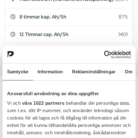
8 timmar kap. Ah/5h
875
12 Timmar cap. Ah/5h
1401
Skåpstyp
A16
Samtycke
Information
Reklaminställningar
Om
Ansvarsfull användning av dina uppgifter
Översikt
Vi och
våra 1022 partners
behandlar din personliga data,
som t.ex. ditt IP-nummer, och använder teknologi såsom
Detaljer
cookies för att lagra och få tillgång till information på din
enhet för att kunna tillhandahålla personliga annonser och
innehåll, annons- och innehållsmätning, åskådarinsikter
Tillbehör