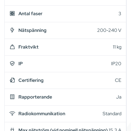
Antal faser
3
Nätspänning
200-240 V
Fraktvikt
11 kg
IP
IP20
Certifiering
CE
Rapporterande
Ja
Radiokommunikation
Standard
Max nätström (vid nominell nätspänning)
15,3 A