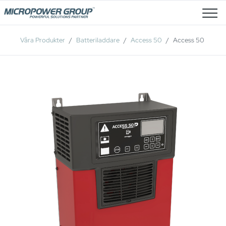
Lediga Tjänster
Våra Produkter
Batteriladdare
Access 50
Access 50