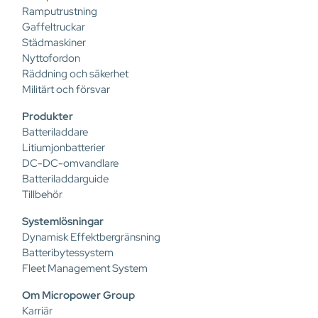
Ramputrustning
Gaffeltruckar
Städmaskiner
Nyttofordon
Räddning och säkerhet
Militärt och försvar
Produkter
Batteriladdare
Litiumjonbatterier
DC-DC-omvandlare
Batteriladdarguide
Tillbehör
Systemlösningar
Dynamisk Effektbergränsning
Batteribytessystem
Fleet Management System
Om Micropower Group
Karriär