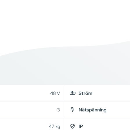
48 V
Ström
3
Nätspänning
47 kg
IP