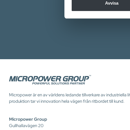
till de sociala medier och a
Avvisa
med annan information som du 
Micropower är en av världens ledande tillverkare av industriella
produktion tar vi innovation hela vägen från ritbordet till kund.
Micropower Group
Gullhallavägen 20