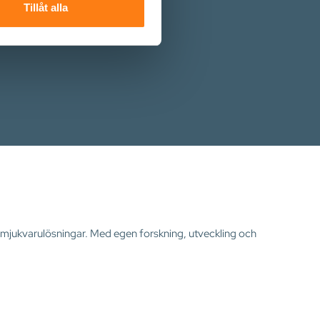
 tur kombinera informationen
Tillåt alla
deras tjänster.
ta mjukvarulösningar. Med egen forskning, utveckling och