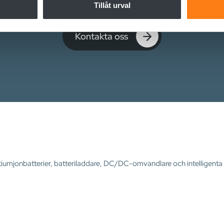
nnons- och analysföretag som vi samarbetar med. Dessa kan i sin
Tillåt urval
har tillhandahållit eller som de har samlat in när du har använt 
Kontakta oss
 litiumjonbatterier, batteriladdare, DC/DC-omvandlare och intelligen