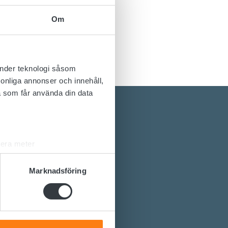
Om
änder teknologi såsom
rsonliga annonser och innehåll,
a som får använda din data
lera meter
ryck)
ljsektionen
. Du kan ändra
Marknadsföring
gilösningar?
omvandlare?
andahålla funktioner för
lpa dig.
n information från din enhet