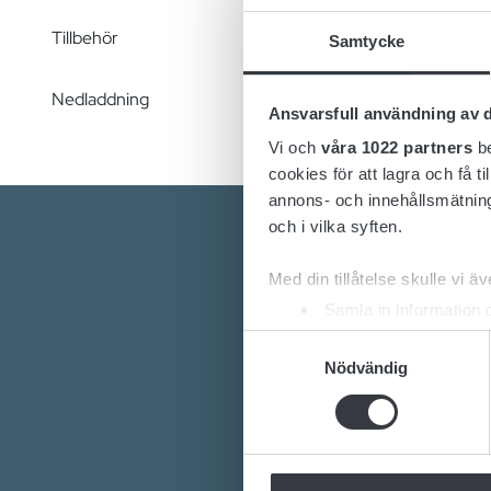
Tillbehör
Samtycke
Nedladdning
Ansvarsfull användning av d
Vi och
våra 1022 partners
be
cookies för att lagra och få t
annons- och innehållsmätning
och i vilka syften.
Med din tillåtelse skulle vi äve
Samla in information 
Identifiera din enhet 
Samtyckesval
Ta reda på mer om hur dina pe
Nödvändig
Är du intre
eller dra tillbaka ditt samtyc
Vill du ve
Vi använder enhetsidentifierar
Vårt en
sociala medier och analysera 