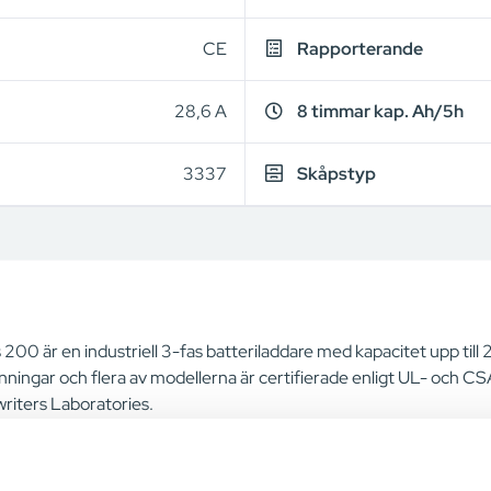
CE
Rapporterande
28,6 A
8 timmar kap. Ah/5h
3337
Skåpstyp
 200 är en industriell 3-fas batteriladdare med kapacitet upp ti
nningar och flera av modellerna är certifierade enligt UL- och 
riters Laboratories.