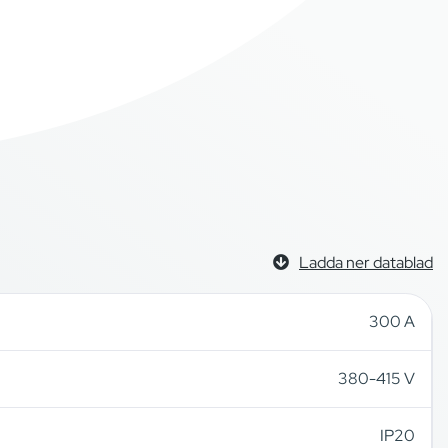
Ladda ner datablad
300 A
380-415 V
IP20