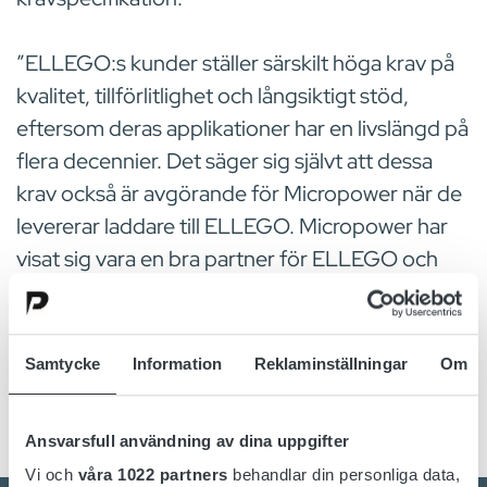
”ELLEGO:s kunder ställer särskilt höga krav på
kvalitet, tillförlitlighet och långsiktigt stöd,
eftersom deras applikationer har en livslängd på
flera decennier. Det säger sig självt att dessa
krav också är avgörande för Micropower när de
levererar laddare till ELLEGO. Micropower har
visat sig vara en bra partner för ELLEGO och
visar det långsiktiga engagemang som krävs i
vår bransch”, säger Mika Mäenpää,
försäljningschef på ELLEGO.
Samtycke
Information
Reklaminställningar
Om
Ansvarsfull användning av dina uppgifter
Vi och
våra 1022 partners
behandlar din personliga data,