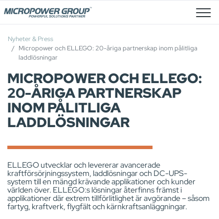
Lediga Tjänster
Nyheter & Press
Micropower och ELLEGO: 20-åriga partnerskap inom pålitliga
laddlösningar
MICROPOWER OCH ELLEGO:
20-ÅRIGA PARTNERSKAP
INOM PÅLITLIGA
LADDLÖSNINGAR
ELLEGO utvecklar och levererar avancerade
kraftförsörjningssystem, laddlösningar och DC-UPS-
system till en mängd krävande applikationer och kunder
världen över. ELLEGO:s lösningar återfinns främst i
applikationer där extrem tillförlitlighet är avgörande – såsom
fartyg, kraftverk, flygfält och kärnkraftsanläggningar.