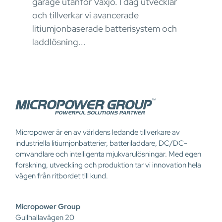
garage utanför Växjö. I dag utvecklar
stru
okus
och tillverkar vi avancerade
ener
litiumjonbaserade batterisystem och
påve
laddlösning...
Micropower är en av världens ledande tillverkare av
industriella litiumjonbatterier, batteriladdare, DC/DC-
omvandlare och intelligenta mjukvarulösningar. Med egen
forskning, utveckling och produktion tar vi innovation hela
vägen från ritbordet till kund.
Micropower Group
Gullhallavägen 20