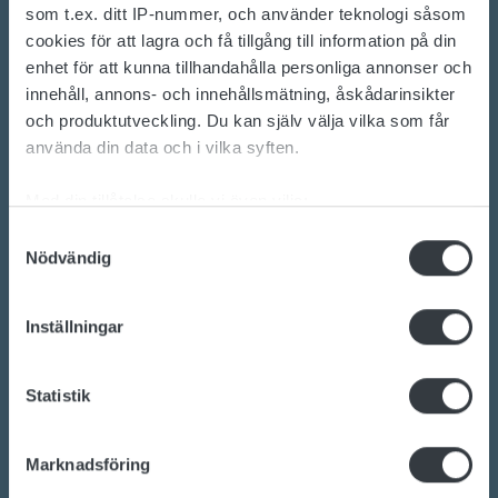
som t.ex. ditt IP-nummer, och använder teknologi såsom
cookies för att lagra och få tillgång till information på din
enhet för att kunna tillhandahålla personliga annonser och
innehåll, annons- och innehållsmätning, åskådarinsikter
Kontakta oss idag
och produktutveckling. Du kan själv välja vilka som får
använda din data och i vilka syften.
Är du intresserad av omställningen till hållbara
Med din tillåtelse skulle vi även vilja:
energilösningar?
Samla in information om din geografiska plats
Samtyckesval
Vill du veta mer om batterier, laddning eller
Nödvändig
som kan ha en noggrannhet på upp till flera meter
kraftomvandlare?
Identifiera din enhet genom att aktivt skanna den
Vårt engagerade team av experter är redo att
för specifika kännetecken (fingeravtryck)
Inställningar
hjälpa dig.
Ta reda på mer om hur dina personliga uppgifter
behandlas och ställ in dina preferenser i
detaljsektionen
.
Statistik
Du kan ändra eller dra tillbaka ditt samtycke när som
helst från cookie-förklaringen.
Kontakta oss
Marknadsföring
Vi använder enhetsidentifierare för att anpassa innehållet