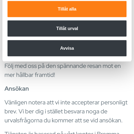
med gott omdöme och tvekar inte att agera när
vidarebefordrar även sådana identifierare och annan
Tillåt alla
situationen kräver det.
information från din enhet till de sociala medier och
annons- och analysföretag som vi samarbetar med.
Vi hoppas att du delar våra kärnvärden
närvaro
Dessa kan i sin tur kombinera informationen med annan
Tillåt urval
och ansvar
samt genuint
engagemang och
information som du har tillhandahållit eller som de har
uppriktighet
. Vi på Micropower ger människor
samlat in när du har använt deras tjänster.
Avvisa
kraft att driva tillväxt.
Följ med oss på den spännande resan mot en
mer hållbar framtid!
Ansökan
Vänligen notera att vi inte accepterar personligt
brev. Vi ber dig i stället besvara noga de
urvalsfrågorna du kommer att se vid ansökan.