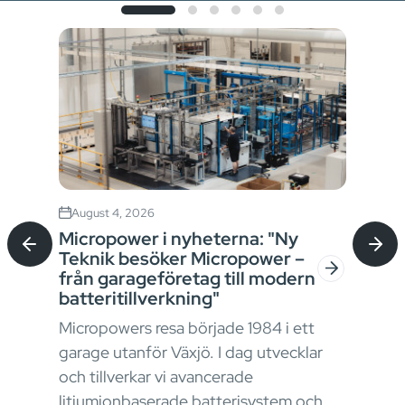
August 4, 2026
Jul
Micropower i nyheterna: "Ny
Sta
Teknik besöker Micropower –
bat
från garageföretag till modern
kon
batteritillverkning"
I ma
Micropowers resa började 1984 i ett
krav
garage utanför Växjö. I dag utvecklar
stru
okus
och tillverkar vi avancerade
ener
litiumjonbaserade batterisystem och