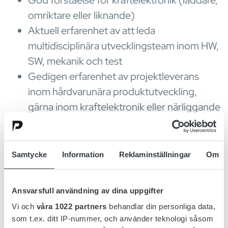
God förståelse för kraftelektronik (laddare,
omriktare eller liknande)
Aktuell erfarenhet av att leda
multidisciplinära utvecklingsteam inom HW,
SW, mekanik och test
Gedigen erfarenhet av projektleverans
inom hårdvarunära produktutveckling,
gärna inom kraftelektronik eller närliggande
teknikområden
Erfarenhet av leda utveckling inom stage-
gate och agila projektmodeller
Samtycke
Information
Reklaminställningar
Om
God förståelse för tekniska regelverk,
produktkrav och relevanta standarder
Ansvarsfull användning av dina uppgifter
Mycket goda kunskaper i svenska och
Vi och
våra 1022 partners
behandlar din personliga data,
engelska, i tal och skrift
som t.ex. ditt IP-nummer, och använder teknologi såsom