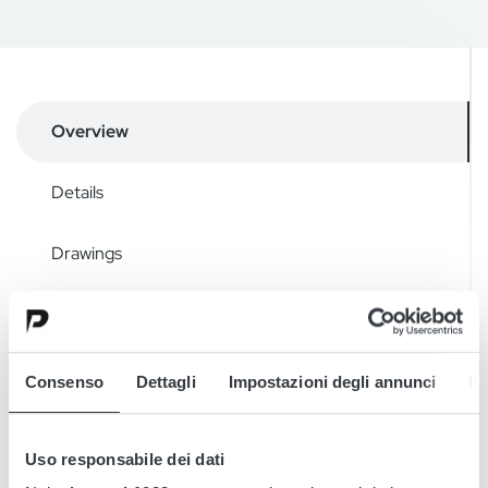
Overview
Details
Drawings
Accessories
Downloads
Consenso
Dettagli
Impostazioni degli annunci
In
Uso responsabile dei dati
Micropower SQ is a 3-phase battery charger with capacities