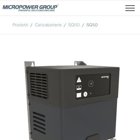
Posti Vacanti
Prodotti
Caricabatterie
SQ50
SQ50