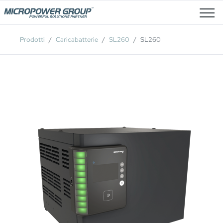
Posti Vacanti
Prodotti
Caricabatterie
SL260
SL260