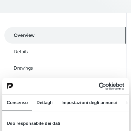
Overview
Details
Drawings
Accessories
Downloads
Consenso
Dettagli
Impostazioni degli annunci
In
Uso responsabile dei dati
Micropower SL è un caricabatterie trifase stand‑alone