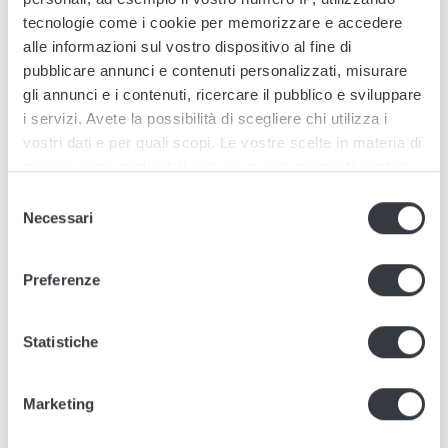
tecnologie come i cookie per memorizzare e accedere
alle informazioni sul vostro dispositivo al fine di
SL180
48V/320A
380-440 V
pubblicare annunci e contenuti personalizzati, misurare
gli annunci e i contenuti, ricercare il pubblico e sviluppare
i servizi. Avete la possibilità di scegliere chi utilizza i
vostri dati e per quali scopi. Le vostre scelte in materia di
SL180
96V/160A
380-440 V
privacy sono applicabili solo su questa proprietà digitale
in cui avete effettuato le vostre scelte. È possibile
Selezione
modificare o revocare il proprio consenso in qualsiasi
Necessari
del
momento dalla Dichiarazione sui cookie o facendo clic
consenso
SL180
120V/125A
480 V
sull'icona di attivazione della privacy.
Preferenze
Con il tuo consenso, vorremmo anche:
raccogliere informazioni sulla tua posizione
Statistiche
SL180
120V/125A
V
geografica, con un'approssimazione di qualche
metro,
Marketing
Identificare il tuo dispositivo, scansionandolo
attivamente alla ricerca di caratteristiche specifiche
SL180
120V/125A
480 V