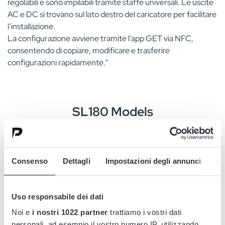
regolabili e sono impilabili tramite staffe universali. Le uscite
AC e DC si trovano sul lato destro del caricatore per facilitare
l’installazione.
La configurazione avviene tramite l’app GET via NFC,
consentendo di copiare, modificare e trasferire
configurazioni rapidamente."
SL180 Models
Sort models based on your needs
SL180
48V/320A
380-440 V
Consenso
Dettagli
Impostazioni degli annunci
In
Uso responsabile dei dati
SL180
96V/160A
480 V
Noi e
i nostri 1022 partner
trattiamo i vostri dati
personali, ad esempio il vostro numero IP, utilizzando