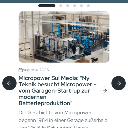
August 4, 2026
Jul
Micropower Sui Media: "Ny
Ric
Teknik besucht Micropower –
di 
vom Garagen-Start-up zur
mas
modernen
Nell
Batterieproduktion"
ore
mate
Die Geschichte von Micropower
cont
begann 1984 in einer Garage außerhalb
stru
von Växjö in Schweden. Heute