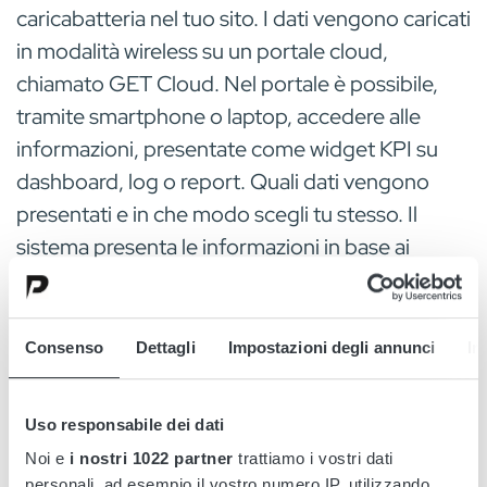
caricabatteria nel tuo sito. I dati vengono caricati
in modalità wireless su un portale cloud,
chiamato GET Cloud. Nel portale è possibile,
tramite smartphone o laptop, accedere alle
informazioni, presentate come widget KPI su
dashboard, log o report. Quali dati vengono
presentati e in che modo scegli tu stesso. Il
sistema presenta le informazioni in base ai
parametri importanti per te e per la tua attività.
Se uno qualsiasi dei tuoi dispositivi collegati
devia dal target, il sistema ti avvisa
Consenso
Dettagli
Impostazioni degli annunci
In
automaticamente e puoi con pochi clic entrare e
vedere cosa c'è che non va.
Uso responsabile dei dati
Noi e
i nostri 1022 partner
trattiamo i vostri dati
Un unico sistema di gestione della flotta sia
personali, ad esempio il vostro numero IP, utilizzando