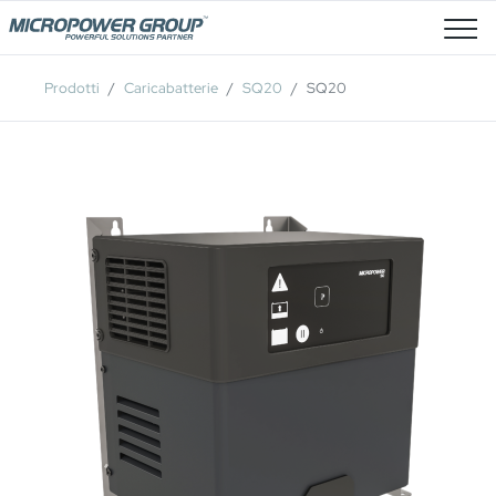
Posti Vacanti
Prodotti
Caricabatterie
SQ20
SQ20