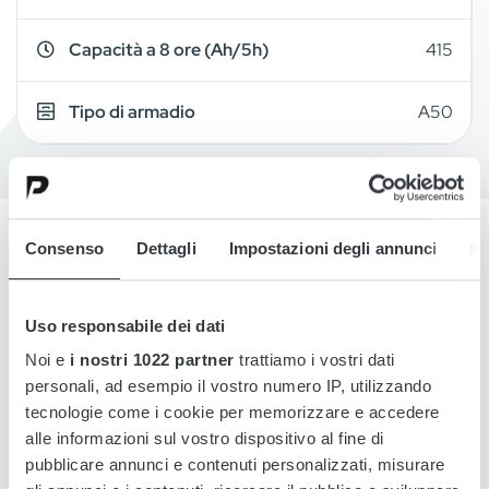
Capacità a 8 ore (Ah/5h)
415
Tipo di armadio
A50
Consenso
Dettagli
Impostazioni degli annunci
In
Overview
Uso responsabile dei dati
Details
Noi e
i nostri 1022 partner
trattiamo i vostri dati
personali, ad esempio il vostro numero IP, utilizzando
Drawings
tecnologie come i cookie per memorizzare e accedere
alle informazioni sul vostro dispositivo al fine di
Accessories
pubblicare annunci e contenuti personalizzati, misurare