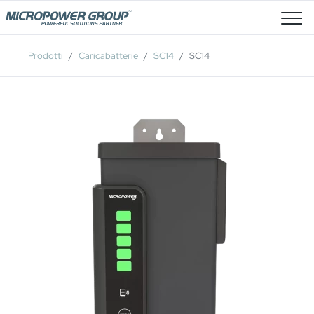
Posti Vacanti
Prodotti
Caricabatterie
SC14
SC14