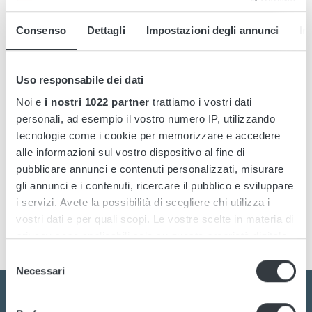
Details
Consenso
Dettagli
Impostazioni degli annunci
In
Accessories
Downloads
Uso responsabile dei dati
Noi e
i nostri 1022 partner
trattiamo i vostri dati
personali, ad esempio il vostro numero IP, utilizzando
tecnologie come i cookie per memorizzare e accedere
Champ is a compact and waterproof battery charger for all
alle informazioni sul vostro dispositivo al fine di
kinds of batteries. The ruggidized design with electronics
pubblicare annunci e contenuti personalizzati, misurare
completely moulded will withstand very high vibrations and a
gli annunci e i contenuti, ricercare il pubblico e sviluppare
harsh environment. The charger is delivered
i servizi. Avete la possibilità di scegliere chi utilizza i
preprogrammed ready to use -just plug n’ play.
vostri dati e per quali scopi. Le vostre scelte in materia di
privacy sono applicabili solo su questa proprietà digitale
in cui avete effettuato le vostre scelte. È possibile
Selezione
modificare o revocare il proprio consenso in qualsiasi
Necessari
del
momento dalla Dichiarazione sui cookie o facendo clic
consenso
sull'icona di attivazione della privacy.