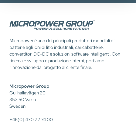
pubblicità e social media, i quali potrebbero combinarle
con altre informazioni che ha fornito loro o che hanno
raccolto dal suo utilizzo dei loro servizi.
Micropower è uno dei principali produttori mondiali di
batterie agli ioni di litio industriali, caricabatterie,
convertitori DC-DC e soluzioni software intelligenti. Con
ricerca e sviluppo e produzione interni, portiamo
l’innovazione dal progetto al cliente finale.
Micropower Group
Gullhallavägen 20
352 50 Växjö
Sweden
+46(0) 470 72 74 00