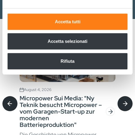
attivamente alla ricerca di caratteristiche specifiche
(impronte digitali).
Approfondisci come vengono elaborati i tuoi dati personali
Accetta tutti
e imposta le tue preferenze nella
sezione dettagli
. Puoi
modificare o ritirare il tuo consenso in qualsiasi momento
dalla Dichiarazione sui cookie.
Accetta selezionati
Utilizziamo i cookie per personalizzare contenuti ed
Rifiuta
annunci, per fornire funzionalità dei social media e per
analizzare il nostro traffico. Condividiamo inoltre
informazioni sul modo in cui utilizza il nostro sito con i
nostri partner che si occupano di analisi dei dati web,
August 4, 2026
Jul
pubblicità e social media, i quali potrebbero combinarle
Micropower Sui Media: "Ny
Ric
con altre informazioni che ha fornito loro o che hanno
Teknik besucht Micropower –
di 
raccolto dal suo utilizzo dei loro servizi.
vom Garagen-Start-up zur
mas
modernen
Nell
Batterieproduktion"
ore
mate
Die Geschichte von Micropower