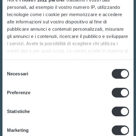
personali, ad esempio il vostro numero IP, utilizzando
tecnologie come i cookie per memorizzare e accedere
alle informazioni sul vostro dispositivo al fine di
Contattaci oggi
pubblicare annunci e contenuti personalizzati, misurare
gli annunci e i contenuti, ricercare il pubblico e sviluppare
i servizi. Avete la possibilità di scegliere chi utilizza i
Ti interessa la transizione verso soluzioni
vostri dati e per quali scopi. Le vostre scelte in materia di
energetiche sostenibili?
privacy sono applicabili solo su questa proprietà digitale
Vuoi saperne di più su batterie, caricatori o
in cui avete effettuato le vostre scelte. È possibile
Selezione
modificare o revocare il proprio consenso in qualsiasi
Necessari
convertitori di potenza?
del
momento dalla Dichiarazione sui cookie o facendo clic
consenso
Il nostro team dedicato di esperti è pronto ad
sull'icona di attivazione della privacy.
assisterti.
Preferenze
Con il tuo consenso, vorremmo anche:
raccogliere informazioni sulla tua posizione
Statistiche
geografica, con un'approssimazione di qualche
Contattaci
metro,
Marketing
Identificare il tuo dispositivo, scansionandolo