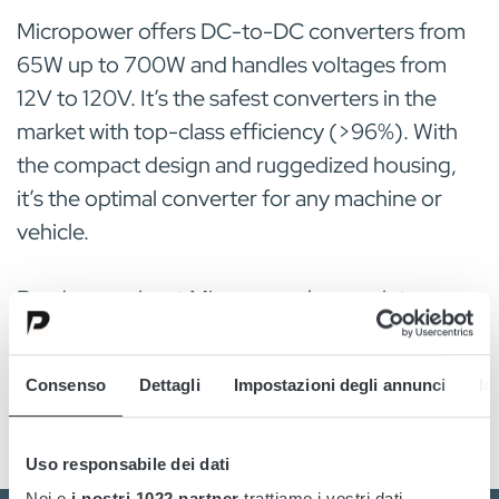
Micropower offers DC-to-DC converters from
65W up to 700W and handles voltages from
12V to 120V. It’s the safest converters in the
market with top-class efficiency (>96%). With
the compact design and ruggedized housing,
it’s the optimal converter for any machine or
vehicle.
Read more about Micropower’s complete range
of DC-to-DC converters or contact one of the
experts today.
Consenso
Dettagli
Impostazioni degli annunci
In
Uso responsabile dei dati
Noi e
i nostri 1022 partner
trattiamo i vostri dati