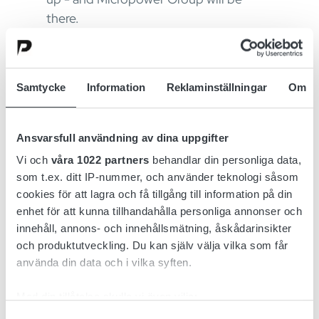
there.
Samtycke
Information
Reklaminställningar
Om
Ansvarsfull användning av dina uppgifter
Vi och
våra 1022 partners
behandlar din personliga data,
som t.ex. ditt IP-nummer, och använder teknologi såsom
cookies för att lagra och få tillgång till information på din
enhet för att kunna tillhandahålla personliga annonser och
April 17, 2025
innehåll, annons- och innehållsmätning, åskådarinsikter
och produktutveckling. Du kan själv välja vilka som får
Tack, Bauma 2025!
använda din data och i vilka syften.
Bauma 2025 samlade företag inom
entreprenadbranschen från hela världen
Med din tillåtelse skulle vi även vilja:
och elektrifiering stod i centrum för
Samla in information om din geografiska plats
Samtyckesval