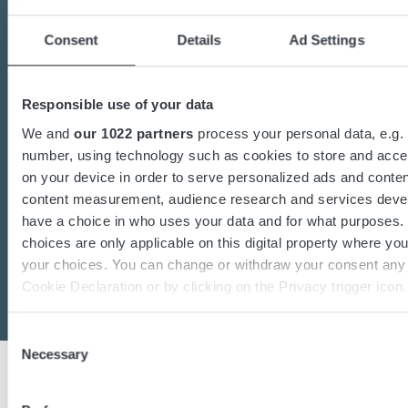
Sind Sie an der Umstellung auf nachhaltige
Consent
Details
Ad Settings
Energielösungen interessiert?
Möchten Sie mehr über Batterien, Lade- oder
Spannungswandler erfahren?
Responsible use of your data
Unser engagiertes Expertenteam steht Ihnen
We and
our 1022 partners
process your personal data, e.g. 
gerne zur Verfügung.
number, using technology such as cookies to store and acce
on your device in order to serve personalized ads and conten
content measurement, audience research and services deve
have a choice in who uses your data and for what purposes.
Kontaktieren Sie uns
choices are only applicable on this digital property where y
your choices. You can change or withdraw your consent any 
Cookie Declaration or by clicking on the Privacy trigger icon.
If you allow, we would also like to:
Consent
Necessary
Collect information about your geographical location 
Selection
accurate to within several meters
Identify your device by actively scanning it for specifi