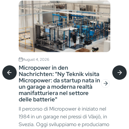
August 4, 2026
Jul
Micropower in den
Sta
Nachrichten: "Ny Teknik visita
Bat
Micropower: da startup nata in
für
un garage a moderna realtà
Ver
manifatturiera nel settore
der
In a
delle batterie"
Mat
Il percorso di Micropower è iniziato nel
okus
erfo
1984 in un garage nei pressi di Växjö, in
kont
Svezia. Oggi sviluppiamo e produciamo
stru