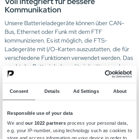
Voll integriert für bessere
Kommunikation
Unsere Batterieladegeräte können über CAN-
Bus, Ethernet oder Funk mit dem FTF
kommunizieren. Es ist möglich, die FTS-
Ladegeräte mit I/O-Karten auszustatten, die für
verschiedene Funktionen verwendet werden. Das
macht das Batterieladegerät vielseitiger und
erhöht die Möglichkeit, mit anderen Systemen zu
kommunizieren.
Consent
Details
Ad Settings
About
Verbinden Sie Ihre Batterien und
Responsible use of your data
Batterieladegeräte mit unserem
We and
our 1022 partners
process your personal data,
Flottenmanagementsystem für die
e.g. your IP-number, using technology such as cookies to
Fernsteuerung und für den Zugriff auf tägliche
store and access information on your device in order to