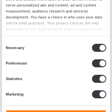
Funktionen. Das System besitzt eine
serve personalized ads and content, ad and content
automatische Datenübertragung und -analyse
measurement, audience research and services
development. You have a choice in who uses your data
sowie eine benutzerfreundliche Oberfläche und
and for what purposes. Your privacy choices are only
gibt automatisierte Warnmeldungen basierend
applicable on this digital property where you have made
auf Ihren eigenen Einstellungen.
your choices. You can change or withdraw your consent
any time from the Cookie Declaration or by clicking on
Consent
the Privacy trigger icon.
Necessary
Selection
Systemlösungen anzeigen
If you allow, we would also like to:
Preferences
Collect information about your geographical
location which can be accurate to within several
meters
Statistics
Identify your device by actively scanning it for
specific characteristics (fingerprinting)
Marketing
Find out more about how your personal data is processed
BATTERIELADEGERÄT
and set your preferences in the
details section
.
Leitfaden für Batterieladegeräte