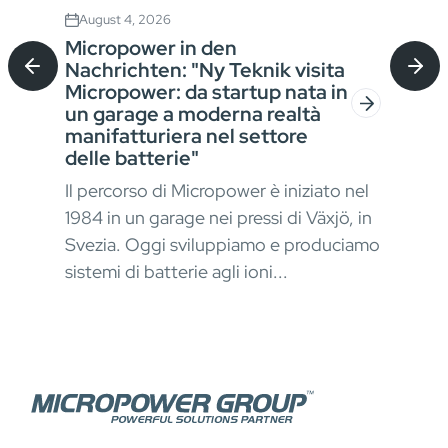
August 4, 2026
Jul
Micropower in den
Sta
Nachrichten: "Ny Teknik visita
Bat
Micropower: da startup nata in
für
un garage a moderna realtà
Ver
manifatturiera nel settore
der
In a
delle batterie"
Mat
Il percorso di Micropower è iniziato nel
okus
erfo
1984 in un garage nei pressi di Växjö, in
kont
Svezia. Oggi sviluppiamo e produciamo
stru
sistemi di batterie agli ioni...