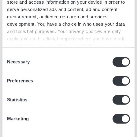
store and access information on your device in order to
serve personalized ads and content, ad and content
measurement, audience research and services
development. You have a choice in who uses your data
and for what purposes. Your privacy choices are only
applicable on this digital property where you have made
your choices. You can change or withdraw your consent
any time from the Cookie Declaration or by clicking on
Consent
the Privacy trigger icon.
Necessary
Selection
If you allow, we would also like to:
Preferences
Collect information about your geographical
location which can be accurate to within several
meters
Statistics
Identify your device by actively scanning it for
specific characteristics (fingerprinting)
Marketing
Find out more about how your personal data is processed
and set your preferences in the
details section
.