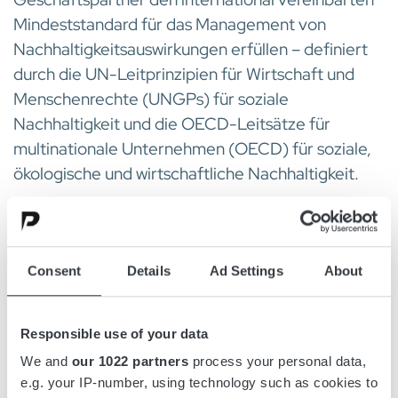
Mindeststandard für das Management von
Nachhaltigkeitsauswirkungen erfüllen – definiert
durch die UN-Leitprinzipien für Wirtschaft und
Menschenrechte (UNGPs) für soziale
Nachhaltigkeit und die OECD-Leitsätze für
multinationale Unternehmen (OECD) für soziale,
ökologische und wirtschaftliche Nachhaltigkeit.
Diese Erwartungen sind in unserem
Verhaltenskodex für Geschäftsbeziehungen
Consent
Details
Ad Settings
About
festgehalten.
Responsible use of your data
Lesen Sie hier über unseren Verhaltenskodex für
We and
our 1022 partners
process your personal data,
Geschäftsbeziehungen
e.g. your IP-number, using technology such as cookies to