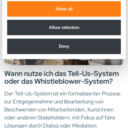
We use cookies to personalise content and ads, to
Allow all
provide social media features and to analyse our traffic.
We also share information about your use of our site with
our social media, advertising and analytics partners who
Allow selection
may combine it with other information that you’ve
provided to them or that they’ve collected from your use
Deny
of their services.
Wann nutze ich das Tell-Us-System
oder das Whistleblower-System?
Der Tell-Us-System ist ein formalisierter Prozess
zur Entgegennahme und Bearbeitung von
Beschwerden von Mitarbeitenden, Kund:innen
oder anderen Stakeholdern, mit Fokus auf faire
Lösungen durch Dialog oder Mediation.