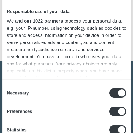
Responsible use of your data
SQ45 Models
We and
our 1022 partners
process your personal data,
Sort models based on your needs
e.g. your IP-number, using technology such as cookies to
store and access information on your device in order to
serve personalized ads and content, ad and content
SQ45
24V/150A
380-440 V
measurement, audience research and services
development. You have a choice in who uses your data
and for what purposes. Your privacy choices are only
applicable on this digital property where you have made
your choices. You can change or withdraw your consent
any time from the Cookie Declaration or by clicking on
Consent
Kontaktieren Sie uns noch
the Privacy trigger icon.
Necessary
Selection
heute
If you allow, we would also like to:
Preferences
Collect information about your geographical
Sind Sie an der Umstellung auf nachhaltige
location which can be accurate to within several
Energielösungen interessiert?
meters
Statistics