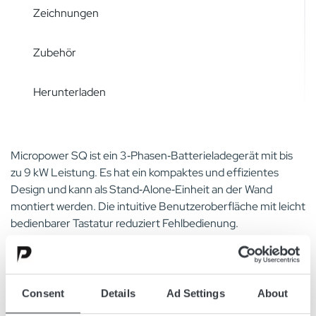
Zeichnungen
Zubehör
Herunterladen
Micropower SQ ist ein 3‑Phasen‑Batterieladegerät mit bis
zu 9 kW Leistung. Es hat ein kompaktes und effizientes
Design und kann als Stand‑Alone‑Einheit an der Wand
montiert werden. Die intuitive Benutzeroberfläche mit leicht
bedienbarer Tastatur reduziert Fehlbedienung.
Die Installation erfolgt schnell durch vormontierte
Wandhalterung und Schlüsselloch. Kabelhalter sind
enthalten.
Die Konfiguration erfolgt über die GET‑App per NFC.
Consent
Details
Ad Settings
About