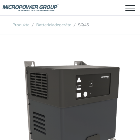
Stellenangebote
Produkte
Batterieladegeräte
SQ45