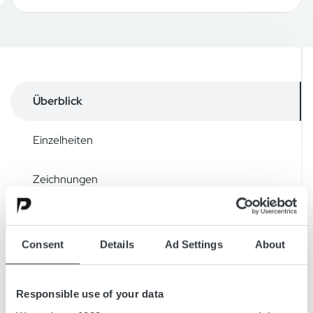
Überblick
Einzelheiten
Zeichnungen
Zubehör
Consent
Details
Ad Settings
About
Micropower SL ist ein hocheffizientes, modulares und
Responsible use of your data
eigenständiges 3‑Phasen‑Batterieladegerät.