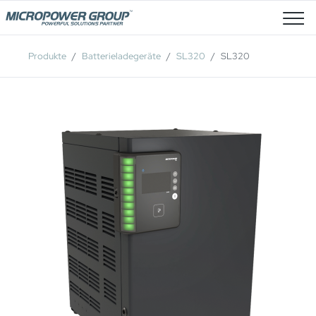
Stellenangebote
Produkte
Batterieladegeräte
SL320
SL320