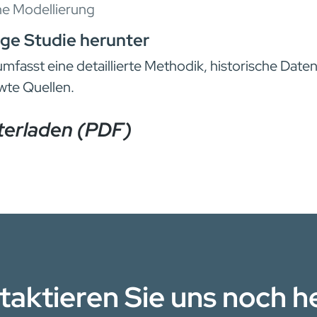
che Modellierung
ige Studie herunter
mfasst eine detaillierte Methodik, historische Date
wte Quellen.
terladen (PDF)
taktieren Sie uns noch h