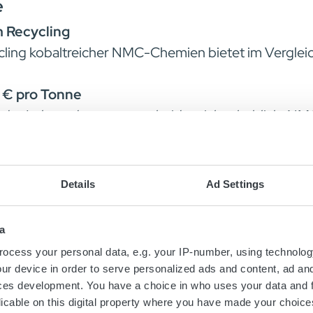
e
m Recycling
cling kobaltreicher NMC-Chemien bietet im Verglei
0 € pro Tonne
 der Lebensdauer unterscheidet sich erheblich. NMC 
FP bei den aktuellen Recyclingkosten eine negative
mit NMC
zirkulären Wert – selbst wenn die Lebensdauer von 
Details
Ad Settings
hmen über Langlebigkeit und Kreislaufwirtschaft in F
a
ocess your personal data, e.g. your IP-number, using technolog
t ist nicht gleichmäßig über die Chemien verteilt.
ur device in order to serve personalized ads and content, ad a
 Kobalt) mit einem über Marktzyklen hinweg konsta
ces development. You have a choice in who uses your data and 
licable on this digital property where you have made your choic
ngerwertige Materialien mit minimalem Rückgewinnu