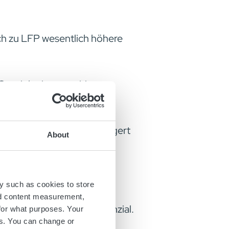
ch zu LFP wesentlich höhere
erzielt einen positiven
 Rentabilität aufweist.
LFP um ein Drittel verlängert
About
rage.
y such as cookies to store
 NMC-Batterien enthalten
nd content measurement,
nten Rückgewinnungspotenzial.
for what purposes. Your
es. You can change or
ngsbeitrag.