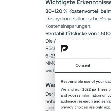
Wichtigste Erkenntniss
80–120 % Kostenvorteil bei
Das hydrometallurgische Recy
Kosteneinsparungen.
Rentabilitätslücke von 1.50
Die Wirtschaftlichkeit am Ende
Rückgewinnungswert, während L
6–25 % höhere Zirkularität 
NMC bietet einen überlegenen 
Consent
wird. Dies stellt gängige Anna
Responsible use of your dat
Was das bedeutet
We and
our 1022 partners
pr
Der Materialrückgewinnungswer
and access information on yo
höherwertige Metalle (Nickel,
audience research and servi
privacy choices are only app
LFP-Batterien enthalten geri