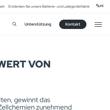
DE
eit
Entdecken Sie unsere Batterie- und Ladegerätefabrik
Unterstützung
Kontakt
 WERT VON
lten, gewinnt das
r Zellchemien zunehmend