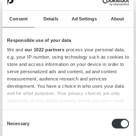
klaren Fokus auf Elektrifizierung und industrielle
Innovation investiert das Unternehmen
Consent
Details
Ad Settings
About
kontinuierlich in nachhaltige Technologien und
zukunftsorientierte Produktion.
Responsible use of your data
We and
our 1022 partners
process your personal data,
Die Auszeichnung mit dem Symbiosis 2025-
e.g. your IP-number, using technology such as cookies to
Preis ist eine bedeutende Anerkennung für das
store and access information on your device in order to
kontinuierliche Engagement von Micropower
serve personalized ads and content, ad and content
measurement, audience research and services
für eine fossilfreie Industrie – nicht nur durch
development. You have a choice in who uses your data
technologische Lösungen, sondern auch durch
and for what purposes. Your privacy choices are only
strategische Weitsicht und langfristiges
applicable on this digital property where you have made
Nachhaltigkeitsdenken.
your choices. You can change or withdraw your consent
any time from the Cookie Declaration or by clicking on
Consent
the Privacy trigger icon.
Necessary
Selection
Micropower Group bedankt sich bei Eidra
Consulting und der Jury für die Auszeichnung