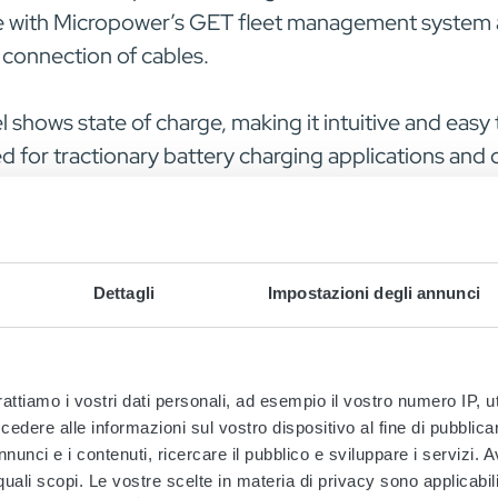
e with Micropower’s GET fleet management system a
 connection of cables.
 shows state of charge, making it intuitive and easy
 for tractionary battery charging applications and 
 SC8-LI-CAN, SC13-LI, SC13-LI-CAN) as well as char
esents the first generation of new Micropower cha
Dettagli
Impostazioni degli annunci
andard. We are very excited to launch the new Micro
the new Micropower industrial design which will make
 use.” says Torbjörn Gustafsson, CEO of Micropower
rattiamo i vostri dati personali, ad esempio il vostro numero IP, 
dere alle informazioni sul vostro dispositivo al fine di pubblica
/30A and SC13 1300W 24V/45A battery chargers a
nunci e i contenuti, ricercare il pubblico e sviluppare i servizi. A
r quali scopi. Le vostre scelte in materia di privacy sono applicabi
e available for orders 1st of March, first deliveries 