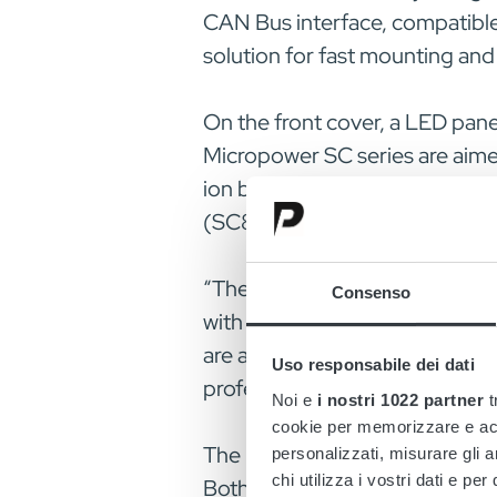
CAN Bus interface, compatibl
solution for fast mounting and
On the front cover, a LED panel
Micropower SC series are aimed
ion battery charging (SC8-LI,
(SC8 and SC13).
“The Micropower SC range repr
Consenso
with cloud connectivity as st
are also proud of introducing 
Uso responsabile dei dati
professional look and easy to
Noi e
i nostri 1022 partner
t
cookie per memorizzare e acce
The Micropower SC8 800W 24V
personalizzati, misurare gli an
chi utilizza i vostri dati e pe
Both Micropower SC8 and SC13 ar