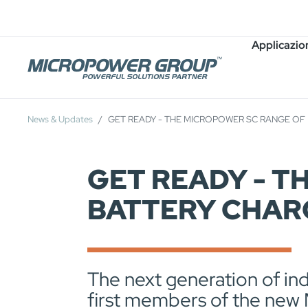
Carriera
Posti Vacanti
Applicazio
News & Updates
GET READY - THE MICROPOWER SC RANGE OF 
GET READY - T
BATTERY CHARG
The next generation of in
first members of the new