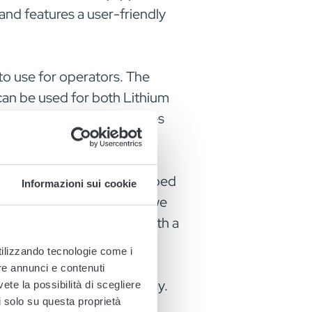
nd features a user-friendly
 to use for operators. The
can be used for both Lithium
ging of Lead acid batteries
rgers that has been equipped
Informazioni sui cookie
power SC range today and we
 our products stand out with a
 Group.
utilizzando tecnologie come i
re annunci e contenuti
re announced as of today.
vete la possibilità di scegliere
li solo su questa proprietà
1st of April.