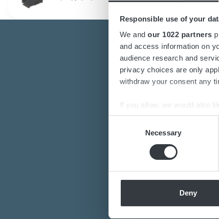
Responsible use of your dat
We and
our 1022 partners
pr
and access information on yo
audience research and servi
Kon
privacy choices are only app
withdraw your consent any tim
If you allow, we would also lik
Sind Sie an der
Collect information a
Consent
Möchten Sie mehr
Identify your device by
Necessary
Selection
Unser engagi
Find out more about how your
We use cookies to personalis
information about your use of
other information that you’ve
Deny