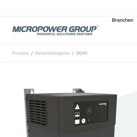
Karriere
Stellenangebote
Branchen
Produkte
Batterieladegeräte
SQ30