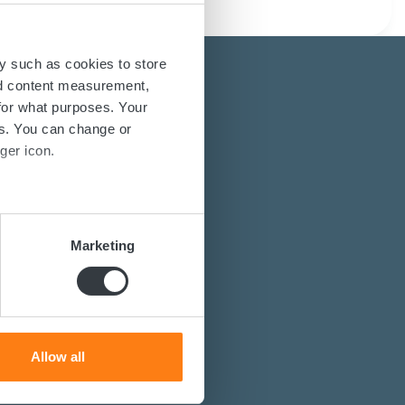
y such as cookies to store
nd content measurement,
for what purposes. Your
eute
es. You can change or
ger icon.
en interessiert?
several meters
wandler erfahren?
Marketing
ur Verfügung.
ails section
.
se our traffic. We also share
ers who may combine it with
 services.
Allow all