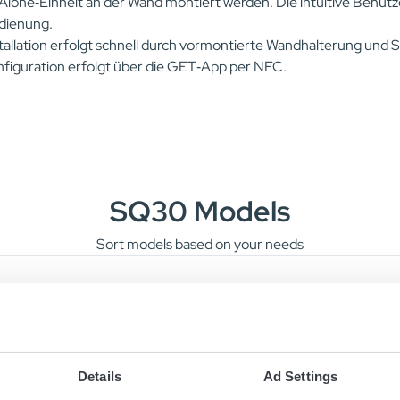
Alone‑Einheit an der Wand montiert werden. Die intuitive Benutze
dienung.
tallation erfolgt schnell durch vormontierte Wandhalterung und S
nfiguration erfolgt über die GET‑App per NFC.
SQ30 Models
Sort models based on your needs
380-440 V
Micropower SQ30 Pb 24
Details
Ad Settings
380-440 V
Micropower SQ30 Pb 48