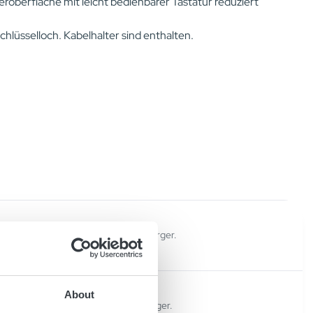
roberfläche mit leicht bedienbarer Tastatur reduziert
chlüsselloch. Kabelhalter sind enthalten.
V/100A is an industrial battery charger.
About
V/60A is an industrial battery charger.