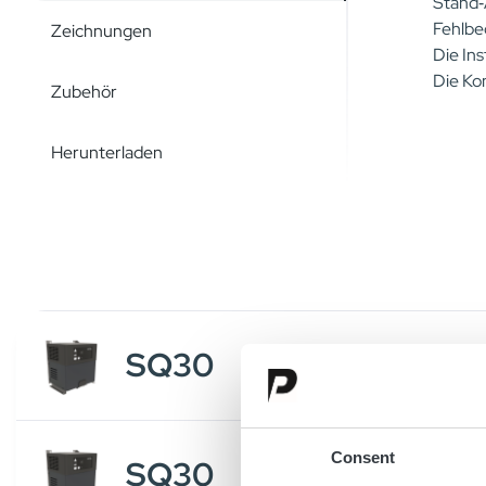
Stand‑
Fehlbe
Zeichnungen
Die Ins
Die Ko
Zubehör
Herunterladen
SQ30
24V/100A
Consent
SQ30
48V/60A