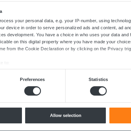
a
ocess your personal data, e.g. your IP-number, using technolog
ur device in order to serve personalized ads and content, ad a
ces development. You have a choice in who uses your data and 
taktieren Sie uns noch h
licable on this digital property where you have made your choic
e from the Cookie Declaration or by clicking on the Privacy trig
e to:
 Umstellung auf nachhaltige Energielösung
bout your geographical location which can be accurate to within 
 über Batterien, Lade- oder Spannungs
 actively scanning it for specific characteristics (fingerprinting)
Preferences
Statistics
ertes Expertenteam steht Ihnen gerne z
 personal data is processed and set your preferences in the
det
e content and ads, to provide social media features and to analy
 our site with our social media, advertising and analytics partn
Kontaktieren Sie uns
 provided to them or that they’ve collected from your use of their
Allow selection