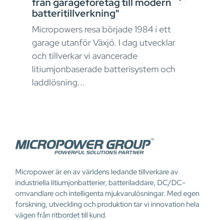
från garageföretag till modern
kon
batteritillverkning"
I ma
Micropowers resa började 1984 i ett
krav
garage utanför Växjö. I dag utvecklar
stru
okus
och tillverkar vi avancerade
ener
litiumjonbaserade batterisystem och
påve
laddlösning...
Micropower är en av världens ledande tillverkare av
industriella litiumjonbatterier, batteriladdare, DC/DC-
omvandlare och intelligenta mjukvarulösningar. Med egen
forskning, utveckling och produktion tar vi innovation hela
vägen från ritbordet till kund.