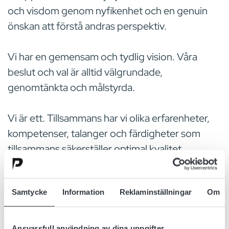
och visdom genom nyfikenhet och en genuin
önskan att förstå andras perspektiv.
Vi har en gemensam och tydlig vision. Våra
beslut och val är alltid välgrundade,
genomtänkta och målstyrda.
Vi är ett. Tillsammans har vi olika erfarenheter,
kompetenser, talanger och färdigheter som
tillsammans säkerställer optimal kvalitet.
Möt Andreas Olsson, produktionsledare i vår
Samtycke
Information
Reklaminställningar
Om
laddarproduktion, när han definierar vad
Hängivenhet betyder för oss på Micropower.
Ansvarsfull användning av dina uppgifter