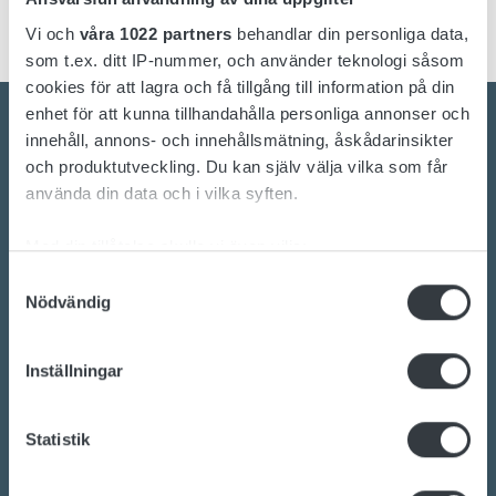
Vi och
våra 1022 partners
behandlar din personliga data,
som t.ex. ditt IP-nummer, och använder teknologi såsom
cookies för att lagra och få tillgång till information på din
enhet för att kunna tillhandahålla personliga annonser och
innehåll, annons- och innehållsmätning, åskådarinsikter
och produktutveckling. Du kan själv välja vilka som får
använda din data och i vilka syften.
Kontakta oss idag
Med din tillåtelse skulle vi även vilja:
Är du intresserad av omställningen till hållbara
Samla in information om din geografiska plats
Samtyckesval
energilösningar?
Nödvändig
som kan ha en noggrannhet på upp till flera meter
Vill du veta mer om batterier, laddning eller
Identifiera din enhet genom att aktivt skanna den
för specifika kännetecken (fingeravtryck)
kraftomvandlare?
Inställningar
Ta reda på mer om hur dina personliga uppgifter
Vårt engagerade team av experter är redo att
behandlas och ställ in dina preferenser i
detaljsektionen
.
hjälpa dig.
Statistik
Du kan ändra eller dra tillbaka ditt samtycke när som
helst från cookie-förklaringen.