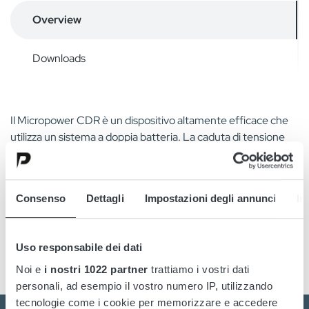
Overview
Downloads
Il Micropower CDR è un dispositivo altamente efficace che
utilizza un sistema a doppia batteria. La caduta di tensione
che si verifica con l'uso dei tradizionali splitter a diodi viene
eliminata grazie a una tecnologia più sofisticata basata sulla
tecnologia MOSFET. Sicuro e a corrente limitata rispetto a
Consenso
Dettagli
Impostazioni degli annunci
In
un dispositivo basato su relè. Il risultato è il mantenimento
dell'ampiezza della tensione di carica e un sistema a
funzionamento fresco con altissima efficienza.
Uso responsabile dei dati
Noi e
i nostri 1022 partner
trattiamo i vostri dati
personali, ad esempio il vostro numero IP, utilizzando
tecnologie come i cookie per memorizzare e accedere