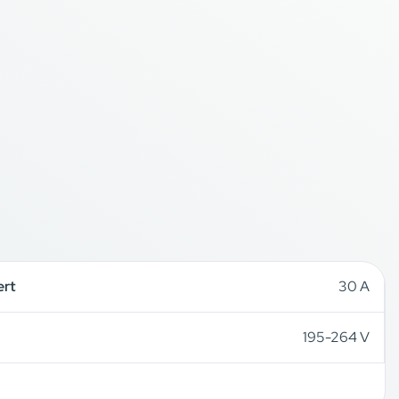
ert
30 A
195-264 V