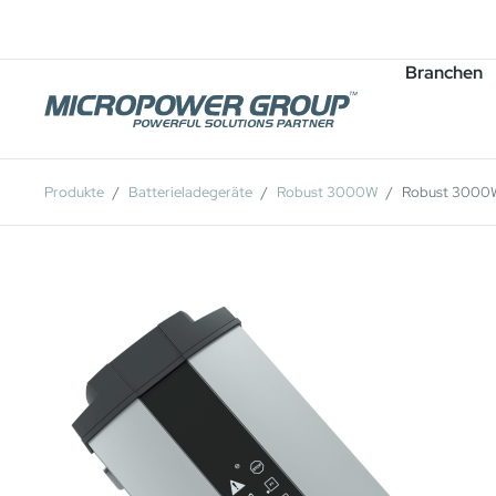
Karriere
Stellenangebote
Branchen
Produkte
Batterieladegeräte
Robust 3000W
Robust 3000