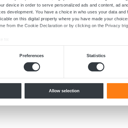
taktieren Sie uns noch h
ur device in order to serve personalized ads and content, ad a
ces development. You have a choice in who uses your data and 
 Umstellung auf nachhaltige Energielösung
licable on this digital property where you have made your choic
e from the Cookie Declaration or by clicking on the Privacy trig
 über Batterien, Lade- oder Spannungs
ertes Expertenteam steht Ihnen gerne z
e to:
bout your geographical location which can be accurate to within 
 actively scanning it for specific characteristics (fingerprinting)
Preferences
Statistics
 personal data is processed and set your preferences in the
det
Kontaktieren Sie uns
e content and ads, to provide social media features and to analy
 our site with our social media, advertising and analytics partn
 provided to them or that they’ve collected from your use of their
Allow selection